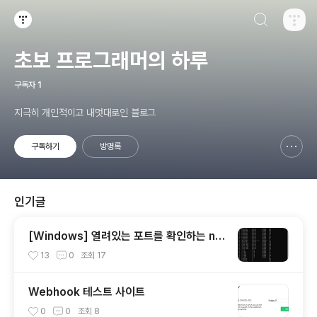
검색하기
티스토리
초보 프로그래머의 하루
구독자
1
지극히 개인적이고 내멋대로인 블로그
구독하기
방명록
신고하기 레이어
열기
인기글
[Windows] 열려있는 포트를 확인하는 net
stat 사용 방법
13
0
조회
17
Webhook 테스트 사이트
0
0
조회
8