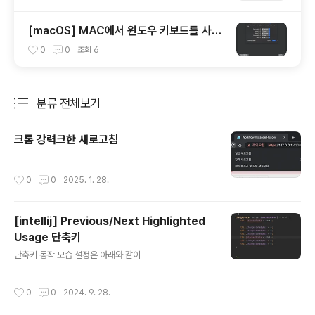
[macOS] MAC에서 윈도우 키보드를 사용
할 때 옵션(alt)키와 커맨트키를 바꾸는 방법
0
0
조회
6
분류 전체보기
주요 글 목록
크롬 강력크한 새로고침
작성시간
0
0
2025. 1. 28.
[intellij] Previous/Next Highlighted
Usage 단축키
글 내용
단축키 동작 모습 설정은 아래와 같이
작성시간
0
0
2024. 9. 28.