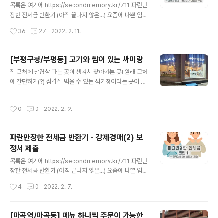
채워가는 스타일이다. 그런데 이미 미리 Stage에 있으니
목록은 여기에 https://secondmemory.kr/711 파란만
까 자꾸 빠뜨리고 Comment를 작성하게 되는 문제가 발
장한 전세금 반환기 (아직 끝나지 않은...) 요즘에 나쁜 임대
생했다. 그래서 다시 푸는 옵션을 찾아 헤맸다. 찾아보니 O
인이 너무 많고 너무 많이 해먹어서 나와 같은 전세사기 피
작성시간
36
27
2022. 2. 11.
ption은 여기에 있었다. Webstorm은 설정 항..
해자들이 넘쳐나고 있다. 일당백이 아니라 일당천도 할 기
세인 듯. 아무튼 나와 같은 피해자들에게 조금이나마 도움
secondmemory.kr 권리신고 및 배당요구 신청서 배당
[부평구청/부평동] 고기와 쌈이 있는 싸미랑
요구 신청을 받는 기간(배당요구종기일 결정일부터 배당요
글 내용
집 근처에 삼겹살 파는 곳이 생겨서 찾아가본 곳! 원래 근처
구종기일까지)은 어떻게 보면 경매에서 가장 중요한 부분
에 간단하게(?) 삼겹살 먹을 수 있는 석기정이라는 곳이 있
일 것이다. 배당요구는 이제 경매에 들어갈 (내가 살고 있
었는데 장어집으로 바뀌면서 없어져서 슬펐다ㅜ 하지만 이
는) 집에 대한 배당에 대한 권리가 나에게도 있다는 걸 법원
젠 싸미랑이 석기정을 대신해줄 것이다!
에 알리는 것이기 때문. 하지만 나와 같은 경우인 경매신청
작성시간
0
0
2022. 2. 9.
자 겸 선순위 임차인은 배당요구를 하지 않아도 낙찰자가
전세금을 같이..
파란만장한 전세금 반환기 - 강제경매(2) 보
정서 제출
글 내용
목록은 여기에 https://secondmemory.kr/711 파란만
장한 전세금 반환기 (아직 끝나지 않은...) 요즘에 나쁜 임대
인이 너무 많고 너무 많이 해먹어서 나와 같은 전세사기 피
작성시간
4
0
2022. 2. 7.
해자들이 넘쳐나고 있다. 일당백이 아니라 일당천도 할 기
세인 듯. 아무튼 나와 같은 피해자들에게 조금이나마 도움
secondmemory.kr 보정서 제출 내 경우는 경매 예납금
[마곡역/마곡동] 메뉴 하나씩 주문이 가능한