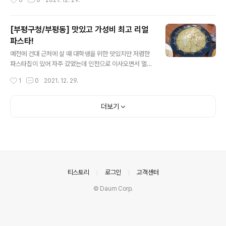
0
0
2021. 12. 29.
탭 중 Result를 ..
일단 메뉴는 이렇게 정해져 있는데 언제 바뀔지는 모르겠
다.
[부평구청/부평동] 맛있고 가성비 최고 리얼
파스타!
글 내용
예전에 건대 근처에 살 때 대학생을 위한 맛있지만 저렴한
파스타집이 있어 자주 갔었는데 인천으로 이사오면서 멀어
지고 대체할만한 가게를 찾지 못해 못 갔었다. 그러다 다방
작성시간
1
0
2021. 12. 29.
겸 돈가스 집(?)이 없어지고 파스타집이 생겼다고 했을 땐
한 번 가야지 생각만 하고 코로나 때문에 가지 못 했다. 고
기보다 우선순위가 떨어지는 파스타라 더더욱 가지 못 했
더보기
다. 그러다 근처에 지나갈 일이 생겨 지나가다 입간판에 적
혀 있는 가격을 봤더니?! 엄청 저렴했다. 그래서 시간 내서
갔고 기대 이상이었다! (피자랑 빵은 빼고 파스타만;)
의안내
티스토리
로그인
고객센터
© Daum Corp.