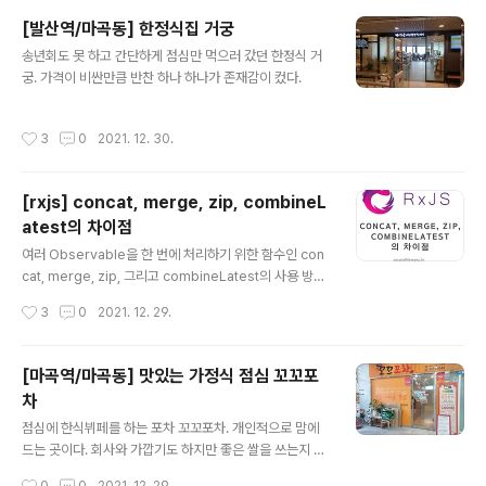
그 전까지의 소송 비용 약 150만원 정도만 소요됨) 잘 지나
[발산역/마곡동] 한정식집 거궁
가서 잘 살고 있습니다. 다만 저는 어떻게 잘 빠져나왔는데
글 내용
송년회도 못 하고 간단하게 점심만 먹으러 갔던 한정식 거
빠져나와서 보니 주위의 다른 분들이 전세사기 비슷하게
궁. 가격이 비싼만큼 반찬 하나 하나가 존재감이 컸다.
당하는 케이스가 생기고 있어서 참 안타깝습니다. 요즘에
나쁜 임대인이 너무 많고 너무 많이 해먹어서 나와 같은 전
세사기 피해자들이 넘쳐나고 있다. 일당백이 아니라 일당
작성시간
3
0
2021. 12. 30.
천도 할 기세인 듯. 아무튼 나와 같은 피해자들에게 조금이
나마 도움이 되고자 이 ..
[rxjs] concat, merge, zip, combineL
atest의 차이점
글 내용
여러 Observable을 한 번에 처리하기 위한 함수인 con
cat, merge, zip, 그리고 combineLatest의 사용 방법
을 알아보고 차이점도 같이 알아보려 한다. 유능하고 센스
작성시간
3
0
2021. 12. 29.
있는 개발자라면 이름만 보고도 그 사용법과 차이점을 알
수 있겠지만 나같은 초보 개발자는 이렇게 친절한 포스팅
을 통해야만 그 사용법과 차이점을 알 수 있어 나와 같은 초
[마곡역/마곡동] 맛있는 가정식 점심 꼬꼬포
보 개발자들을 위해 이 포스트를 작성한다. 일단 먼저 같은
차
Observable 세 가지를 두고 concat, merge, zip, co
글 내용
mbineLatest 한 번씩 실행해보자. 그리고 하나씩 설명할
점심에 한식뷔페를 하는 포차 꼬꼬포차. 개인적으로 맘에
것이다. 그리고 결과값을 직접 보는 방법은 F12를 눌러 D
드는 곳이다. 회사와 가깝기도 하지만 좋은 쌀을 쓰는지 밥
evTools를 켜고 Console 탭을 띄워놓은 뒤에 jsfiddle
맛이 좋고 반찬들도 다 깔끔하고 맛있다. 가격은 7,000원!
작성시간