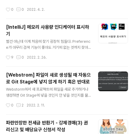
있게 먹었다. (맛이 좀 떨어지는 집이 생각보다 많았다.) 한
작성시간
0
0
2022. 4. 2.
상 단품에는 새우튀김2, 꽈리고추튀김1, 김튀김1, 호박튀김
1, 느타리버섯 튀김1 이 들어가고 추가로 타카나라고 하는
일본 갓절임?이 들어가는데 이게 또 일본에서 좋아했던 맛
[IntelliJ] 메모리 사용량 인디케이터 표시하
이라 너무 좋았었다.
기
글 내용
별건 아닌데 이게 처음에 찾기 굉장히 힘들다. Preferenc
e가 아무리 검색 기능이 좋아도 거기에 없는 것까지 찾아
주진 않으니 말이다. 다른 방법으로 찾아야 하는데 하나는
작성시간
9
0
2022. 2. 26.
Shift 키를 두 번 눌러서 전체 찾기를 한 다음에(혹은 Acti
on 찾기로) Memory Indicator를 on 하는 방법이 있고
다른 하나는 WebStorm 창의 오른쪽 아래 영역에 마우스
[Webstrom] 파일이 새로 생성될 때 자동으
우클릭을 해서 설정하는 방법 두 가지가 있다. 편한 방법을
로 Git Stage에 넣지 않게 하기 혹은 반대로
찾아 사용하면 되겠다. 첫 번째 방법: Actions 에서 mem
글 내용
ory를 검색하여 메모리 사용 표시가 나오게 하는 방법 두
Webstorm에서 새 프로젝트에 파일을 새로 추가하거나
번째 방법: 하단 영역을 마우스 우클릭하고 나오는 메뉴에
생성하면 Git Stage에 넣을 것인지 안 넣을 것인지를 물
서 선택하여 표시하는 방법 그리고 Memory Indicator
어본다. 바로 이렇게! 나는 자동으로 Stage에 넣는 게 편
작성시간
0
2
2022. 2. 11.
를 클릭하면 Gabage Collecti..
할 것 같아서 Don't ask again을 체크하고 Add 버튼을
클릭해서 넘겼었다. 하지만 그건 나의 착각이었다는 걸 얼
마 지나지 않아 알게되었다. 수정이 끝나 Git Commit을
파란만장한 전세금 반환기 - 강제경매(3) 권
할 때 Comment에 수정 내용을 입력하는데 나는 파일을
리신고 및 배당요구 신청서 작성
하나씩 Stage에 올리면서 체크하여 Comment의 내용을
글 내용