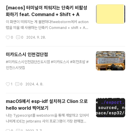
[macos] 터미널이 띄워지는 단축키 비활성
화하기 feat. Command + Shift + A
글 내용
이 화면이 띄워지는 게 불편하다!!webstorm에서 action
탭을 띄울 때 사용하는 단축키 Command + shift + A를
누르면 아래와 같이 터미널이 띄워지면서 불편하게 만든
작성시간
0
0
2024. 9. 28.
다. 해서 키보드 단축키를 다 찾아봤더니 설정에 있었
다!. 안 띄워지게 하는 건 아래와 같이 진행!중간에 키보드
단축키 선택서비스탭 > 텍스트 > 터미널에서 man 페이지
미카도스시 인천검단점
인덱스 검색
글 내용
#미카도스시인천검단신도시점 #미카도스시 #회전초밥 #
인천스시맛집
작성시간
1
0
2024. 4. 8.
macOS에서 esp-idf 설치하고 Clion 으로
hello world 찍어보기
글 내용
나는 Typescript를 webstorm을 통해 개발하고 있어서
나에게 IDE는 jetbrains 사의 프로그램이 가장 편해졌다.
그러다보니 아두이노에서 Clion은 비주류지만 익숙한 툴
작성시간