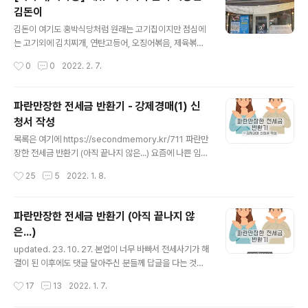
에 대한 보정 명령은 오지 않았다. 예납금 계산기 써서 입력
김돈이
한 게 딱 맞았나보다. (아니면 대충 비슷하면 넘어가는 거일
글 내용
수도..) 대신 전화로 가압류에 관한 서류를 요구했었고 추가
김돈이 여기도 홍박식당처럼 원래는 고기집이지만 점심에
로 보정명령이 나왔다. 다행히 하루 안에 다 처리할 수 있는
는 고기외에 김치찌개, 연탄고등어, 오징어볶음, 제육볶음,
서류들만 보정이 들어와서 회사에서 일하면서 잠깐씩 짬내
계란말이, 제주돼지 간장불백을 판다. 메뉴 구성도 좋아 한
작성시간
0
0
2022. 2. 7.
보정명령을 처리했다. 첫 번째 보정명령 강제경매 신청..
번 가봤는데 제육과 김치찌개는 꽤 맛있었다.그래서 다음
에 또 가서 오징어볶음이나 연탄고등어도 먹어보려고 한
다.
파란만장한 전세금 반환기 - 강제경매(1) 신
청서 작성
글 내용
목록은 여기에 https://secondmemory.kr/711 파란만
장한 전세금 반환기 (아직 끝나지 않은...) 요즘에 나쁜 임대
인이 너무 많고 너무 많이 해먹어서 나와 같은 전세사기 피
작성시간
25
5
2022. 1. 8.
해자들이 넘쳐나고 있다. 일당백이 아니라 일당천도 할 기
세인 듯. 아무튼 나와 같은 피해자들에게 조금이나마 도움
secondmemory.kr 강제경매 전세금반환소송이 끝나면
파란만장한 전세금 반환기 (아직 끝나지 않
이제 다음 테크를 탈 차례다. 바로 강제 경매. 찾아보면 강
은...)
제경매와 임의 경매의 차이점만 잔뜩 나오고 강제경매에
글 내용
대한 실질적인 내용이 나오는 블로그는 많지 않다. 그리고
updated. 23. 10. 27. 본업이 너무 바빠서 전세사기가 해
법무법인의 광고나 법무사의 광고로 뒤덮혀 있어 은근히
결이 된 이후에도 댓글 달아주신 분들께 답글을 다는 것과
필요한 내용을 찾기가 힘들다. 거기다 경매를 우리와 같이
근황, 그리고 후기 업데이트를 못하고 있습니다. 짬짬히 업
작성시간
17
13
2022. 1. 7.
필요에 의해 어쩔 수 없이 사용하는 수단보다는 직업의 한
데이트하겠습니다ㅜㅜ 지금은 어떻게 해결이 되었고 금전
종류로 사용..
적으로는 큰 손해 없이(경매비용은 낙찰자가 인수해갔고,