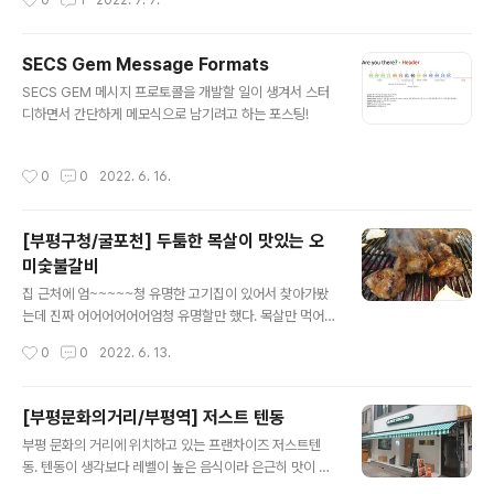
0
1
2022. 7. 7.
이 좋을 것 같아서 선택했는데 호환성이 생각보다 많이 나
빴다;; 내가 사용한 프로그램 버전 Homebrew 3.5.4 Py
thon 3.10.5 cmake 3.23.2 ninja 1.11.0 dfu-util 0.11
SECS Gem Message Formats
fish 3.5.0 Homebrew 설치 shell에서 아래의 커맨드
글 내용
SECS GEM 메시지 프로토콜을 개발할 일이 생겨서 스터
를 치면 알아서 설치 됨! /bin/bash -c "$(curl -fsSL htt
디하면서 간단하게 메모식으로 남기려고 하는 포스팅!
ps://raw.githubusercontent.com/Homebrew/inst
all/HEAD/install.sh)" 설치는 알아서 되지만 home은 지
정해줘야 ..
작성시간
0
0
2022. 6. 16.
[부평구청/굴포천] 두툼한 목살이 맛있는 오
미숯불갈비
글 내용
집 근처에 엄~~~~~청 유명한 고기집이 있어서 찾아가봤
는데 진짜 어어어어어어엄청 유명할만 했다. 목살만 먹어
봤지만 고기가 엄청 맛있었고 숯도 엄청 좋은 숯을 쓰시는
작성시간
0
0
2022. 6. 13.
지 화력도 좋고 향도 좋고 잘 꺼지지도 않았다.
[부평문화의거리/부평역] 저스트 텐동
글 내용
부평 문화의 거리에 위치하고 있는 프랜차이즈 저스트텐
동. 텐동이 생각보다 레벨이 높은 음식이라 은근히 맛이 떨
어지는 집이 많은데 요즘엔 상향평준화가 됐는지 너무 맛