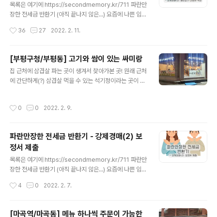
채워가는 스타일이다. 그런데 이미 미리 Stage에 있으니
목록은 여기에 https://secondmemory.kr/711 파란만
까 자꾸 빠뜨리고 Comment를 작성하게 되는 문제가 발
장한 전세금 반환기 (아직 끝나지 않은...) 요즘에 나쁜 임대
생했다. 그래서 다시 푸는 옵션을 찾아 헤맸다. 찾아보니 O
인이 너무 많고 너무 많이 해먹어서 나와 같은 전세사기 피
작성시간
36
27
2022. 2. 11.
ption은 여기에 있었다. Webstorm은 설정 항..
해자들이 넘쳐나고 있다. 일당백이 아니라 일당천도 할 기
세인 듯. 아무튼 나와 같은 피해자들에게 조금이나마 도움
secondmemory.kr 권리신고 및 배당요구 신청서 배당
[부평구청/부평동] 고기와 쌈이 있는 싸미랑
요구 신청을 받는 기간(배당요구종기일 결정일부터 배당요
글 내용
집 근처에 삼겹살 파는 곳이 생겨서 찾아가본 곳! 원래 근처
구종기일까지)은 어떻게 보면 경매에서 가장 중요한 부분
에 간단하게(?) 삼겹살 먹을 수 있는 석기정이라는 곳이 있
일 것이다. 배당요구는 이제 경매에 들어갈 (내가 살고 있
었는데 장어집으로 바뀌면서 없어져서 슬펐다ㅜ 하지만 이
는) 집에 대한 배당에 대한 권리가 나에게도 있다는 걸 법원
젠 싸미랑이 석기정을 대신해줄 것이다!
에 알리는 것이기 때문. 하지만 나와 같은 경우인 경매신청
작성시간
0
0
2022. 2. 9.
자 겸 선순위 임차인은 배당요구를 하지 않아도 낙찰자가
전세금을 같이..
파란만장한 전세금 반환기 - 강제경매(2) 보
정서 제출
글 내용
목록은 여기에 https://secondmemory.kr/711 파란만
장한 전세금 반환기 (아직 끝나지 않은...) 요즘에 나쁜 임대
인이 너무 많고 너무 많이 해먹어서 나와 같은 전세사기 피
작성시간
4
0
2022. 2. 7.
해자들이 넘쳐나고 있다. 일당백이 아니라 일당천도 할 기
세인 듯. 아무튼 나와 같은 피해자들에게 조금이나마 도움
secondmemory.kr 보정서 제출 내 경우는 경매 예납금
[마곡역/마곡동] 메뉴 하나씩 주문이 가능한