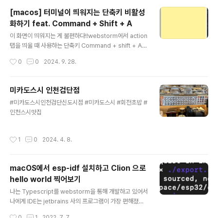
[macos] 터미널이 띄워지는 단축키 비활성
화하기 feat. Command + Shift + A
글 내용
이 화면이 띄워지는 게 불편하다!!webstorm에서 action
탭을 띄울 때 사용하는 단축키 Command + shift + A를
누르면 아래와 같이 터미널이 띄워지면서 불편하게 만든
작성시간
0
0
2024. 9. 28.
다. 해서 키보드 단축키를 다 찾아봤더니 설정에 있었
다!. 안 띄워지게 하는 건 아래와 같이 진행!중간에 키보드
단축키 선택서비스탭 > 텍스트 > 터미널에서 man 페이지
미카도스시 인천검단점
인덱스 검색
글 내용
#미카도스시인천검단신도시점 #미카도스시 #회전초밥 #
인천스시맛집
작성시간
1
0
2024. 4. 8.
macOS에서 esp-idf 설치하고 Clion 으로
hello world 찍어보기
글 내용
나는 Typescript를 webstorm을 통해 개발하고 있어서
나에게 IDE는 jetbrains 사의 프로그램이 가장 편해졌다.
그러다보니 아두이노에서 Clion은 비주류지만 익숙한 툴
작성시간
0
1
2022. 7. 7.