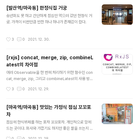
그 전까지의 소송 비용 약 150만원 정도만 소요됨) 잘 지나
[발산역/마곡동] 한정식집 거궁
가서 잘 살고 있습니다. 다만 저는 어떻게 잘 빠져나왔는데
글 내용
송년회도 못 하고 간단하게 점심만 먹으러 갔던 한정식 거
빠져나와서 보니 주위의 다른 분들이 전세사기 비슷하게
궁. 가격이 비싼만큼 반찬 하나 하나가 존재감이 컸다.
당하는 케이스가 생기고 있어서 참 안타깝습니다. 요즘에
나쁜 임대인이 너무 많고 너무 많이 해먹어서 나와 같은 전
세사기 피해자들이 넘쳐나고 있다. 일당백이 아니라 일당
작성시간
3
0
2021. 12. 30.
천도 할 기세인 듯. 아무튼 나와 같은 피해자들에게 조금이
나마 도움이 되고자 이 ..
[rxjs] concat, merge, zip, combineL
atest의 차이점
글 내용
여러 Observable을 한 번에 처리하기 위한 함수인 con
cat, merge, zip, 그리고 combineLatest의 사용 방법
을 알아보고 차이점도 같이 알아보려 한다. 유능하고 센스
작성시간
3
0
2021. 12. 29.
있는 개발자라면 이름만 보고도 그 사용법과 차이점을 알
수 있겠지만 나같은 초보 개발자는 이렇게 친절한 포스팅
을 통해야만 그 사용법과 차이점을 알 수 있어 나와 같은 초
[마곡역/마곡동] 맛있는 가정식 점심 꼬꼬포
보 개발자들을 위해 이 포스트를 작성한다. 일단 먼저 같은
차
Observable 세 가지를 두고 concat, merge, zip, co
글 내용
mbineLatest 한 번씩 실행해보자. 그리고 하나씩 설명할
점심에 한식뷔페를 하는 포차 꼬꼬포차. 개인적으로 맘에
것이다. 그리고 결과값을 직접 보는 방법은 F12를 눌러 D
드는 곳이다. 회사와 가깝기도 하지만 좋은 쌀을 쓰는지 밥
evTools를 켜고 Console 탭을 띄워놓은 뒤에 jsfiddle
맛이 좋고 반찬들도 다 깔끔하고 맛있다. 가격은 7,000원!
작성시간
0
0
2021. 12. 29.