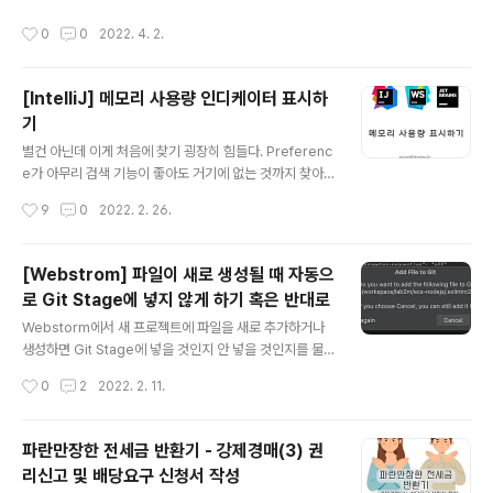
있게 먹었다. (맛이 좀 떨어지는 집이 생각보다 많았다.) 한
작성시간
0
0
2022. 4. 2.
상 단품에는 새우튀김2, 꽈리고추튀김1, 김튀김1, 호박튀김
1, 느타리버섯 튀김1 이 들어가고 추가로 타카나라고 하는
일본 갓절임?이 들어가는데 이게 또 일본에서 좋아했던 맛
[IntelliJ] 메모리 사용량 인디케이터 표시하
이라 너무 좋았었다.
기
글 내용
별건 아닌데 이게 처음에 찾기 굉장히 힘들다. Preferenc
e가 아무리 검색 기능이 좋아도 거기에 없는 것까지 찾아
주진 않으니 말이다. 다른 방법으로 찾아야 하는데 하나는
작성시간
9
0
2022. 2. 26.
Shift 키를 두 번 눌러서 전체 찾기를 한 다음에(혹은 Acti
on 찾기로) Memory Indicator를 on 하는 방법이 있고
다른 하나는 WebStorm 창의 오른쪽 아래 영역에 마우스
[Webstrom] 파일이 새로 생성될 때 자동으
우클릭을 해서 설정하는 방법 두 가지가 있다. 편한 방법을
로 Git Stage에 넣지 않게 하기 혹은 반대로
찾아 사용하면 되겠다. 첫 번째 방법: Actions 에서 mem
글 내용
ory를 검색하여 메모리 사용 표시가 나오게 하는 방법 두
Webstorm에서 새 프로젝트에 파일을 새로 추가하거나
번째 방법: 하단 영역을 마우스 우클릭하고 나오는 메뉴에
생성하면 Git Stage에 넣을 것인지 안 넣을 것인지를 물
서 선택하여 표시하는 방법 그리고 Memory Indicator
어본다. 바로 이렇게! 나는 자동으로 Stage에 넣는 게 편
작성시간
0
2
2022. 2. 11.
를 클릭하면 Gabage Collecti..
할 것 같아서 Don't ask again을 체크하고 Add 버튼을
클릭해서 넘겼었다. 하지만 그건 나의 착각이었다는 걸 얼
마 지나지 않아 알게되었다. 수정이 끝나 Git Commit을
파란만장한 전세금 반환기 - 강제경매(3) 권
할 때 Comment에 수정 내용을 입력하는데 나는 파일을
리신고 및 배당요구 신청서 작성
하나씩 Stage에 올리면서 체크하여 Comment의 내용을
글 내용