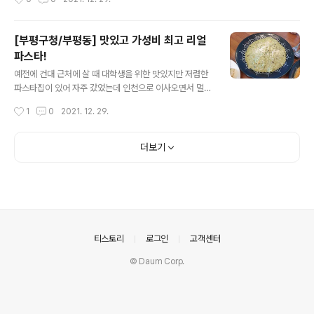
탭 중 Result를 ..
일단 메뉴는 이렇게 정해져 있는데 언제 바뀔지는 모르겠
다.
[부평구청/부평동] 맛있고 가성비 최고 리얼
파스타!
글 내용
예전에 건대 근처에 살 때 대학생을 위한 맛있지만 저렴한
파스타집이 있어 자주 갔었는데 인천으로 이사오면서 멀어
지고 대체할만한 가게를 찾지 못해 못 갔었다. 그러다 다방
작성시간
1
0
2021. 12. 29.
겸 돈가스 집(?)이 없어지고 파스타집이 생겼다고 했을 땐
한 번 가야지 생각만 하고 코로나 때문에 가지 못 했다. 고
기보다 우선순위가 떨어지는 파스타라 더더욱 가지 못 했
더보기
다. 그러다 근처에 지나갈 일이 생겨 지나가다 입간판에 적
혀 있는 가격을 봤더니?! 엄청 저렴했다. 그래서 시간 내서
갔고 기대 이상이었다! (피자랑 빵은 빼고 파스타만;)
의안내
티스토리
로그인
고객센터
© Daum Corp.