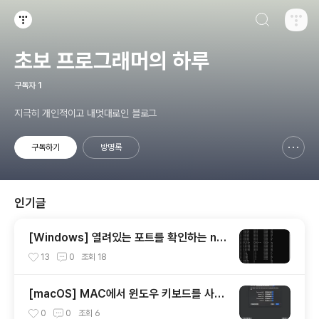
검색하기
티스토리
초보 프로그래머의 하루
구독자
1
지극히 개인적이고 내멋대로인 블로그
구독하기
방명록
신고하기 레이어
열기
인기글
[Windows] 열려있는 포트를 확인하는 net
stat 사용 방법
13
0
조회
18
[macOS] MAC에서 윈도우 키보드를 사용
할 때 옵션(alt)키와 커맨트키를 바꾸는 방법
0
0
조회
6