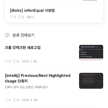
[iBatis] isNotEqual 사용법
3
0
조회
3
분류 전체보기
주요 글 목록
크롬 강력크한 새로고침
작성시간
0
0
2025. 1. 28.
[intellij] Previous/Next Highlighted
Usage 단축키
글 내용
단축키 동작 모습 설정은 아래와 같이
작성시간
0
0
2024. 9. 28.