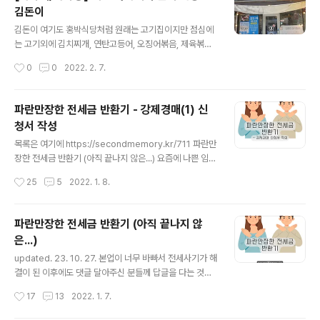
에 대한 보정 명령은 오지 않았다. 예납금 계산기 써서 입력
김돈이
한 게 딱 맞았나보다. (아니면 대충 비슷하면 넘어가는 거일
글 내용
수도..) 대신 전화로 가압류에 관한 서류를 요구했었고 추가
김돈이 여기도 홍박식당처럼 원래는 고기집이지만 점심에
로 보정명령이 나왔다. 다행히 하루 안에 다 처리할 수 있는
는 고기외에 김치찌개, 연탄고등어, 오징어볶음, 제육볶음,
서류들만 보정이 들어와서 회사에서 일하면서 잠깐씩 짬내
계란말이, 제주돼지 간장불백을 판다. 메뉴 구성도 좋아 한
작성시간
0
0
2022. 2. 7.
보정명령을 처리했다. 첫 번째 보정명령 강제경매 신청..
번 가봤는데 제육과 김치찌개는 꽤 맛있었다.그래서 다음
에 또 가서 오징어볶음이나 연탄고등어도 먹어보려고 한
다.
파란만장한 전세금 반환기 - 강제경매(1) 신
청서 작성
글 내용
목록은 여기에 https://secondmemory.kr/711 파란만
장한 전세금 반환기 (아직 끝나지 않은...) 요즘에 나쁜 임대
인이 너무 많고 너무 많이 해먹어서 나와 같은 전세사기 피
작성시간
25
5
2022. 1. 8.
해자들이 넘쳐나고 있다. 일당백이 아니라 일당천도 할 기
세인 듯. 아무튼 나와 같은 피해자들에게 조금이나마 도움
secondmemory.kr 강제경매 전세금반환소송이 끝나면
파란만장한 전세금 반환기 (아직 끝나지 않
이제 다음 테크를 탈 차례다. 바로 강제 경매. 찾아보면 강
은...)
제경매와 임의 경매의 차이점만 잔뜩 나오고 강제경매에
글 내용
대한 실질적인 내용이 나오는 블로그는 많지 않다. 그리고
updated. 23. 10. 27. 본업이 너무 바빠서 전세사기가 해
법무법인의 광고나 법무사의 광고로 뒤덮혀 있어 은근히
결이 된 이후에도 댓글 달아주신 분들께 답글을 다는 것과
필요한 내용을 찾기가 힘들다. 거기다 경매를 우리와 같이
근황, 그리고 후기 업데이트를 못하고 있습니다. 짬짬히 업
작성시간
17
13
2022. 1. 7.
필요에 의해 어쩔 수 없이 사용하는 수단보다는 직업의 한
데이트하겠습니다ㅜㅜ 지금은 어떻게 해결이 되었고 금전
종류로 사용..
적으로는 큰 손해 없이(경매비용은 낙찰자가 인수해갔고,