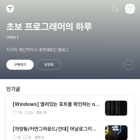
검색하기
티스토리
초보 프로그래머의 하루
구독자
1
지극히 개인적이고 내멋대로인 블로그
구독하기
방명록
신고하기 레이어
열기
인기글
[Windows] 열려있는 포트를 확인하는 net
stat 사용 방법
13
0
조회
15
[자양동/커먼그라운드/건대] 아날로그키친
메뉴판 및 음식사진
0
0
조회
5