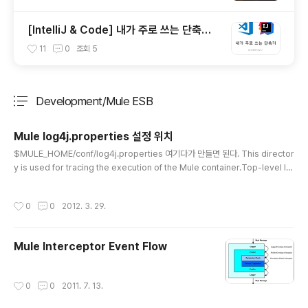
[IntelliJ & Code] 내가 주로 쓰는 단축키
(Shortcut)
11
0
조회
5
Development/Mule ESB
분류 전체보기
주요 글 목록
Mule log4j.properties 설정 위치
글 내용
$MULE_HOME/conf/log4j.properties 여기다가 만들면 된다. This director
y is used for tracing the execution of the Mule container.Top-level lo
gger for the Mule container is configured in "$MULE_HOME/conf/log
4j.properties" or"$MULE_HOME/conf/log4j.xml".*** Xml format has h
작성시간
0
0
2012. 3. 29.
igher priority and will be used if found or in presence of both xml and
properties configs. ***Log4j xml docs: http://wiki.apache.org/loggi..
Mule Interceptor Event Flow
작성시간
0
0
2011. 7. 13.