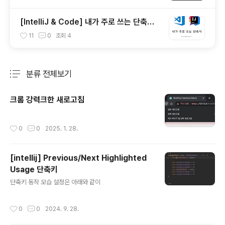
[IntelliJ & Code] 내가 주로 쓰는 단축키
(Shortcut)
11
0
조회
4
분류 전체보기
주요 글 목록
크롬 강력크한 새로고침
작성시간
0
0
2025. 1. 28.
[intellij] Previous/Next Highlighted
Usage 단축키
글 내용
단축키 동작 모습 설정은 아래와 같이
작성시간
0
0
2024. 9. 28.