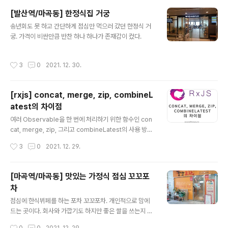
그 전까지의 소송 비용 약 150만원 정도만 소요됨) 잘 지나
[발산역/마곡동] 한정식집 거궁
가서 잘 살고 있습니다. 다만 저는 어떻게 잘 빠져나왔는데
글 내용
송년회도 못 하고 간단하게 점심만 먹으러 갔던 한정식 거
빠져나와서 보니 주위의 다른 분들이 전세사기 비슷하게
궁. 가격이 비싼만큼 반찬 하나 하나가 존재감이 컸다.
당하는 케이스가 생기고 있어서 참 안타깝습니다. 요즘에
나쁜 임대인이 너무 많고 너무 많이 해먹어서 나와 같은 전
세사기 피해자들이 넘쳐나고 있다. 일당백이 아니라 일당
작성시간
3
0
2021. 12. 30.
천도 할 기세인 듯. 아무튼 나와 같은 피해자들에게 조금이
나마 도움이 되고자 이 ..
[rxjs] concat, merge, zip, combineL
atest의 차이점
글 내용
여러 Observable을 한 번에 처리하기 위한 함수인 con
cat, merge, zip, 그리고 combineLatest의 사용 방법
을 알아보고 차이점도 같이 알아보려 한다. 유능하고 센스
작성시간
3
0
2021. 12. 29.
있는 개발자라면 이름만 보고도 그 사용법과 차이점을 알
수 있겠지만 나같은 초보 개발자는 이렇게 친절한 포스팅
을 통해야만 그 사용법과 차이점을 알 수 있어 나와 같은 초
[마곡역/마곡동] 맛있는 가정식 점심 꼬꼬포
보 개발자들을 위해 이 포스트를 작성한다. 일단 먼저 같은
차
Observable 세 가지를 두고 concat, merge, zip, co
글 내용
mbineLatest 한 번씩 실행해보자. 그리고 하나씩 설명할
점심에 한식뷔페를 하는 포차 꼬꼬포차. 개인적으로 맘에
것이다. 그리고 결과값을 직접 보는 방법은 F12를 눌러 D
드는 곳이다. 회사와 가깝기도 하지만 좋은 쌀을 쓰는지 밥
evTools를 켜고 Console 탭을 띄워놓은 뒤에 jsfiddle
맛이 좋고 반찬들도 다 깔끔하고 맛있다. 가격은 7,000원!
작성시간