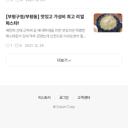
0
0
2021. 12. 29.
탭 중 Result를 ..
일단 메뉴는 이렇게 정해져 있는데 언제 바뀔지는 모르겠
다.
[부평구청/부평동] 맛있고 가성비 최고 리얼
파스타!
글 내용
예전에 건대 근처에 살 때 대학생을 위한 맛있지만 저렴한
파스타집이 있어 자주 갔었는데 인천으로 이사오면서 멀어
지고 대체할만한 가게를 찾지 못해 못 갔었다. 그러다 다방
작성시간
1
0
2021. 12. 29.
겸 돈가스 집(?)이 없어지고 파스타집이 생겼다고 했을 땐
한 번 가야지 생각만 하고 코로나 때문에 가지 못 했다. 고
기보다 우선순위가 떨어지는 파스타라 더더욱 가지 못 했
더보기
다. 그러다 근처에 지나갈 일이 생겨 지나가다 입간판에 적
혀 있는 가격을 봤더니?! 엄청 저렴했다. 그래서 시간 내서
갔고 기대 이상이었다! (피자랑 빵은 빼고 파스타만;)
의안내
티스토리
로그인
고객센터
© Daum Corp.