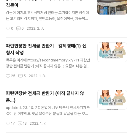
에 대한 보정 명령은 오지 않았다. 예납금 계산기 써서 입력
김돈이
한 게 딱 맞았나보다. (아니면 대충 비슷하면 넘어가는 거일
글 내용
수도..) 대신 전화로 가압류에 관한 서류를 요구했었고 추가
김돈이 여기도 홍박식당처럼 원래는 고기집이지만 점심에
로 보정명령이 나왔다. 다행히 하루 안에 다 처리할 수 있는
는 고기외에 김치찌개, 연탄고등어, 오징어볶음, 제육볶음,
서류들만 보정이 들어와서 회사에서 일하면서 잠깐씩 짬내
계란말이, 제주돼지 간장불백을 판다. 메뉴 구성도 좋아 한
작성시간
0
0
2022. 2. 7.
보정명령을 처리했다. 첫 번째 보정명령 강제경매 신청..
번 가봤는데 제육과 김치찌개는 꽤 맛있었다.그래서 다음
에 또 가서 오징어볶음이나 연탄고등어도 먹어보려고 한
다.
파란만장한 전세금 반환기 - 강제경매(1) 신
청서 작성
글 내용
목록은 여기에 https://secondmemory.kr/711 파란만
장한 전세금 반환기 (아직 끝나지 않은...) 요즘에 나쁜 임대
인이 너무 많고 너무 많이 해먹어서 나와 같은 전세사기 피
작성시간
25
5
2022. 1. 8.
해자들이 넘쳐나고 있다. 일당백이 아니라 일당천도 할 기
세인 듯. 아무튼 나와 같은 피해자들에게 조금이나마 도움
secondmemory.kr 강제경매 전세금반환소송이 끝나면
파란만장한 전세금 반환기 (아직 끝나지 않
이제 다음 테크를 탈 차례다. 바로 강제 경매. 찾아보면 강
은...)
제경매와 임의 경매의 차이점만 잔뜩 나오고 강제경매에
글 내용
대한 실질적인 내용이 나오는 블로그는 많지 않다. 그리고
updated. 23. 10. 27. 본업이 너무 바빠서 전세사기가 해
법무법인의 광고나 법무사의 광고로 뒤덮혀 있어 은근히
결이 된 이후에도 댓글 달아주신 분들께 답글을 다는 것과
필요한 내용을 찾기가 힘들다. 거기다 경매를 우리와 같이
근황, 그리고 후기 업데이트를 못하고 있습니다. 짬짬히 업
작성시간
17
13
2022. 1. 7.
필요에 의해 어쩔 수 없이 사용하는 수단보다는 직업의 한
데이트하겠습니다ㅜㅜ 지금은 어떻게 해결이 되었고 금전
종류로 사용..
적으로는 큰 손해 없이(경매비용은 낙찰자가 인수해갔고,