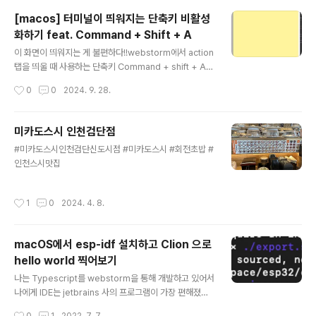
[macos] 터미널이 띄워지는 단축키 비활성
화하기 feat. Command + Shift + A
글 내용
이 화면이 띄워지는 게 불편하다!!webstorm에서 action
탭을 띄울 때 사용하는 단축키 Command + shift + A를
누르면 아래와 같이 터미널이 띄워지면서 불편하게 만든
작성시간
0
0
2024. 9. 28.
다. 해서 키보드 단축키를 다 찾아봤더니 설정에 있었
다!. 안 띄워지게 하는 건 아래와 같이 진행!중간에 키보드
단축키 선택서비스탭 > 텍스트 > 터미널에서 man 페이지
미카도스시 인천검단점
인덱스 검색
글 내용
#미카도스시인천검단신도시점 #미카도스시 #회전초밥 #
인천스시맛집
작성시간
1
0
2024. 4. 8.
macOS에서 esp-idf 설치하고 Clion 으로
hello world 찍어보기
글 내용
나는 Typescript를 webstorm을 통해 개발하고 있어서
나에게 IDE는 jetbrains 사의 프로그램이 가장 편해졌다.
그러다보니 아두이노에서 Clion은 비주류지만 익숙한 툴
작성시간