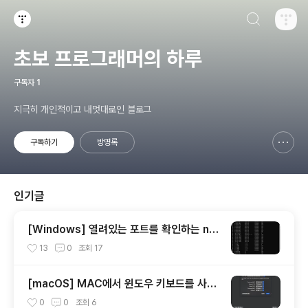
검색하기
티스토리
초보 프로그래머의 하루
구독자
1
지극히 개인적이고 내멋대로인 블로그
구독하기
방명록
신고하기 레이어
열기
인기글
[Windows] 열려있는 포트를 확인하는 net
stat 사용 방법
13
0
조회
17
[macOS] MAC에서 윈도우 키보드를 사용
할 때 옵션(alt)키와 커맨트키를 바꾸는 방법
0
0
조회
6