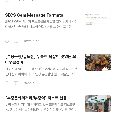
0
1
2022. 7. 7.
이 좋을 것 같아서 선택했는데 호환성이 생각보다 많이 나
빴다;; 내가 사용한 프로그램 버전 Homebrew 3.5.4 Py
thon 3.10.5 cmake 3.23.2 ninja 1.11.0 dfu-util 0.11
SECS Gem Message Formats
fish 3.5.0 Homebrew 설치 shell에서 아래의 커맨드
글 내용
SECS GEM 메시지 프로토콜을 개발할 일이 생겨서 스터
를 치면 알아서 설치 됨! /bin/bash -c "$(curl -fsSL htt
디하면서 간단하게 메모식으로 남기려고 하는 포스팅!
ps://raw.githubusercontent.com/Homebrew/inst
all/HEAD/install.sh)" 설치는 알아서 되지만 home은 지
정해줘야 ..
작성시간
0
0
2022. 6. 16.
[부평구청/굴포천] 두툼한 목살이 맛있는 오
미숯불갈비
글 내용
집 근처에 엄~~~~~청 유명한 고기집이 있어서 찾아가봤
는데 진짜 어어어어어어엄청 유명할만 했다. 목살만 먹어
봤지만 고기가 엄청 맛있었고 숯도 엄청 좋은 숯을 쓰시는
작성시간
0
0
2022. 6. 13.
지 화력도 좋고 향도 좋고 잘 꺼지지도 않았다.
[부평문화의거리/부평역] 저스트 텐동
글 내용
부평 문화의 거리에 위치하고 있는 프랜차이즈 저스트텐
동. 텐동이 생각보다 레벨이 높은 음식이라 은근히 맛이 떨
어지는 집이 많은데 요즘엔 상향평준화가 됐는지 너무 맛