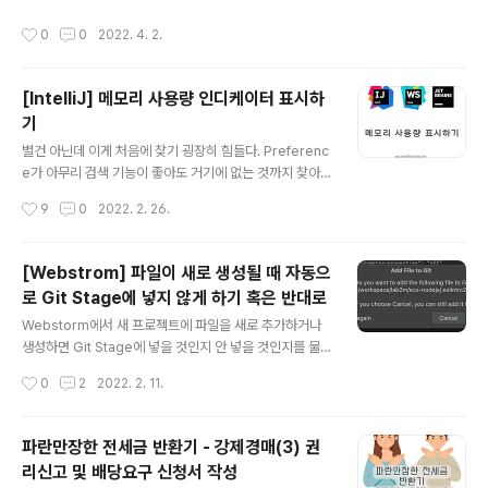
있게 먹었다. (맛이 좀 떨어지는 집이 생각보다 많았다.) 한
작성시간
0
0
2022. 4. 2.
상 단품에는 새우튀김2, 꽈리고추튀김1, 김튀김1, 호박튀김
1, 느타리버섯 튀김1 이 들어가고 추가로 타카나라고 하는
일본 갓절임?이 들어가는데 이게 또 일본에서 좋아했던 맛
[IntelliJ] 메모리 사용량 인디케이터 표시하
이라 너무 좋았었다.
기
글 내용
별건 아닌데 이게 처음에 찾기 굉장히 힘들다. Preferenc
e가 아무리 검색 기능이 좋아도 거기에 없는 것까지 찾아
주진 않으니 말이다. 다른 방법으로 찾아야 하는데 하나는
작성시간
9
0
2022. 2. 26.
Shift 키를 두 번 눌러서 전체 찾기를 한 다음에(혹은 Acti
on 찾기로) Memory Indicator를 on 하는 방법이 있고
다른 하나는 WebStorm 창의 오른쪽 아래 영역에 마우스
[Webstrom] 파일이 새로 생성될 때 자동으
우클릭을 해서 설정하는 방법 두 가지가 있다. 편한 방법을
로 Git Stage에 넣지 않게 하기 혹은 반대로
찾아 사용하면 되겠다. 첫 번째 방법: Actions 에서 mem
글 내용
ory를 검색하여 메모리 사용 표시가 나오게 하는 방법 두
Webstorm에서 새 프로젝트에 파일을 새로 추가하거나
번째 방법: 하단 영역을 마우스 우클릭하고 나오는 메뉴에
생성하면 Git Stage에 넣을 것인지 안 넣을 것인지를 물
서 선택하여 표시하는 방법 그리고 Memory Indicator
어본다. 바로 이렇게! 나는 자동으로 Stage에 넣는 게 편
작성시간
0
2
2022. 2. 11.
를 클릭하면 Gabage Collecti..
할 것 같아서 Don't ask again을 체크하고 Add 버튼을
클릭해서 넘겼었다. 하지만 그건 나의 착각이었다는 걸 얼
마 지나지 않아 알게되었다. 수정이 끝나 Git Commit을
파란만장한 전세금 반환기 - 강제경매(3) 권
할 때 Comment에 수정 내용을 입력하는데 나는 파일을
리신고 및 배당요구 신청서 작성
하나씩 Stage에 올리면서 체크하여 Comment의 내용을
글 내용