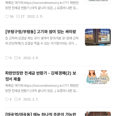
채워가는 스타일이다. 그런데 이미 미리 Stage에 있으니
목록은 여기에 https://secondmemory.kr/711 파란만
까 자꾸 빠뜨리고 Comment를 작성하게 되는 문제가 발
장한 전세금 반환기 (아직 끝나지 않은...) 요즘에 나쁜 임대
생했다. 그래서 다시 푸는 옵션을 찾아 헤맸다. 찾아보니 O
인이 너무 많고 너무 많이 해먹어서 나와 같은 전세사기 피
작성시간
36
27
2022. 2. 11.
ption은 여기에 있었다. Webstorm은 설정 항..
해자들이 넘쳐나고 있다. 일당백이 아니라 일당천도 할 기
세인 듯. 아무튼 나와 같은 피해자들에게 조금이나마 도움
secondmemory.kr 권리신고 및 배당요구 신청서 배당
[부평구청/부평동] 고기와 쌈이 있는 싸미랑
요구 신청을 받는 기간(배당요구종기일 결정일부터 배당요
글 내용
집 근처에 삼겹살 파는 곳이 생겨서 찾아가본 곳! 원래 근처
구종기일까지)은 어떻게 보면 경매에서 가장 중요한 부분
에 간단하게(?) 삼겹살 먹을 수 있는 석기정이라는 곳이 있
일 것이다. 배당요구는 이제 경매에 들어갈 (내가 살고 있
었는데 장어집으로 바뀌면서 없어져서 슬펐다ㅜ 하지만 이
는) 집에 대한 배당에 대한 권리가 나에게도 있다는 걸 법원
젠 싸미랑이 석기정을 대신해줄 것이다!
에 알리는 것이기 때문. 하지만 나와 같은 경우인 경매신청
작성시간
0
0
2022. 2. 9.
자 겸 선순위 임차인은 배당요구를 하지 않아도 낙찰자가
전세금을 같이..
파란만장한 전세금 반환기 - 강제경매(2) 보
정서 제출
글 내용
목록은 여기에 https://secondmemory.kr/711 파란만
장한 전세금 반환기 (아직 끝나지 않은...) 요즘에 나쁜 임대
인이 너무 많고 너무 많이 해먹어서 나와 같은 전세사기 피
작성시간
4
0
2022. 2. 7.
해자들이 넘쳐나고 있다. 일당백이 아니라 일당천도 할 기
세인 듯. 아무튼 나와 같은 피해자들에게 조금이나마 도움
secondmemory.kr 보정서 제출 내 경우는 경매 예납금
[마곡역/마곡동] 메뉴 하나씩 주문이 가능한