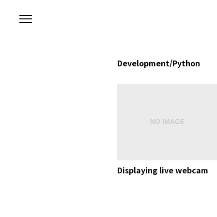
본문 바로가기
Development/Python
Displaying live webcam