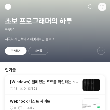
검색하기
티스토리
초보 프로그래머의 하루
구독자
1
지극히 개인적이고 내멋대로인 블로그
구독하기
방명록
신고하기 레이어
열기
인기글
[Windows] 열려있는 포트를 확인하는 net
stat 사용 방법
13
0
조회
22
Webhook 테스트 사이트
0
0
조회
7