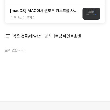
[macOS] MAC에서 윈도우 키보드를 사용
할 때 옵션(alt)키와 커맨트키를 바꾸는 방법
0
0
조회
6
먹은 것들/네덜란드 암스테르담 에인트호벤
분류 전체보기
주요 글 목록
글이 없습니다.
의안내