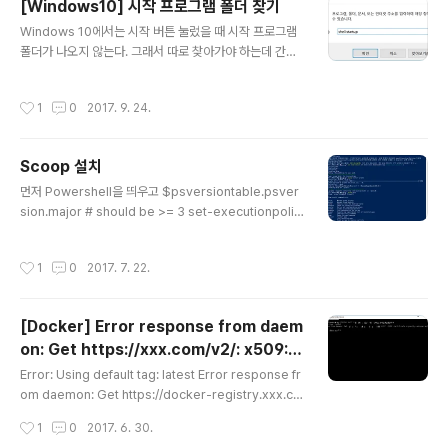
[Windows10] 시작 프로그램 폴더 찾기
글 내용
Windows 10에서는 시작 버튼 눌렀을 때 시작 프로그램
폴더가 나오지 않는다. 그래서 따로 찾아가야 하는데 간단
하게 갈 수 있는 방법이 있다. 실행창( Windows Key +
R ) -> shell:startup 입력 후 Enter Key하면 끝!!!
작성시간
1
0
2017. 9. 24.
Scoop 설치
글 내용
먼저 Powershell을 띄우고 $psversiontable.psver
sion.major # should be >= 3 set-executionpolic
y remotesigned -scope currentuser iex (new-o
bject net.webclient).downloadstring('https://get.
작성시간
1
0
2017. 7. 22.
scoop.sh') 이렇게 치면 자동으로 scoop이 설치된다 ㅎ
이제 귀찮게 사이트에 들어가서 하나씩 받아 설치하지 말
고 커맨드 하나로 간편하게 설치 ㄱㄱ
[Docker] Error response from daem
on: Get https://xxx.com/v2/: x509: c
글 내용
ertificate signed by unknown autho
Error: Using default tag: latest Error response fr
rity
om daemon: Get https://docker-registry.xxx.co
m:5000/v2/: x509: certificate signed by unknow
작성시간
1
0
2017. 6. 30.
n authority Solution: Windows에서는 Docker Setti