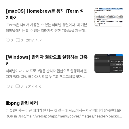
ngs -> Daemon에서 Insecure Registies에 해당 주
소를 추가해주면 된다. MAC도 비슷하게 설정해주면 되고,
[macOS] Homebrew를 통해 iTerm 설
Linux는 설정 방법이 다르다.
치하기
글 내용
iTerm은 맥에서 사용할 수 있는 터미널 유틸이다. 맥 기본
터미널에서는 할 수 없는 여러가지 편한 기능들을 제공해
서 터미널을 사용하기 편리하다. 자세한 장점과 사용방법
작성시간
0
0
2017. 4. 7.
은 아래 링크를 통해 확인할 수 있다. iTerm2 사이트 : htt
p://iterm2.com백투더맥 리뷰 : http://macnews.tist
ory.com/4472 그리고 홈브류(Homebrew)를 사용하
[Windows] 관리자 권한으로 실행하는 단축
면 설치 및 업데이트 관리가 편하니 Download 받아서 설
키
치하는 것보다 홈브류를 통해 설치하는 게 좋다. 터미널을
글 내용
열고 아래 커맨드를 입력하면 된다. $ brew install Cas
터미널이나 기타 프로그램을 관리자 권한으로 실행해야 할
kroom/cask/iterm2 그럼 아래와 같이 설치된다. 설치
때가 있다. 그럴 때마다 시작을 누르고 프로그램을 찾거나
화면 iTerm 실행화면 추가. Alfred를 사용한다면 iTerm
검색을 통해 화면 상에 보이게 한 뒤, 마우스 오른쪽 클릭
작성시간
2
0
2017. 4. 6.
관련 workf..
후 관리자 권한으로 실행을 눌렀었는데 단축키가 있다는
걸 오늘 첨 알았다. 멍청하면 손발이 고생이다!ㅠㅠ마우스
오른쪽 클릭을 통해 관리자 권한으로 실행한 방법단축키는
libpng 관련 에러
바로 Control + Shift + Enter 이다. 그냥 누르는 건 아니
글 내용
타 OS에서는 이런 에러가 안 나는 것 같은데 Mac에서는 이런 에러가 발생한다.ER
고 검색이나 프로그램을 찾아 화면에 나오게 한 다음에 눌
ROR in ./src/main/webapp/app/menu/cover/images/header-backgro
러야 한다.(아래 스샷 참고) 여기서 단축키로 실행하면 된
und.jpg Module build failed: Error: dyld: Library not loaded: /usr/local/
다.아. 참고로 실행창(Windows Key + R)에서는 안 먹는
opt/libpng/lib/libpng16.16.dylib Referenced from: ~/Documents/Work
다....... 추가. 데스크탑 관련 단축키(Windows 10 or hig