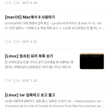
작성시간
0
0
2017. 3. 28.
spaces/workspace_intellij/restaurant/node_modules/mozjpeg/vend
her)Control + Windows Key..
or/cjpeg Reason: image not found 해결 방법은 간단하게 홈브류를 통해 libp
ng를 설치해주면 된다. brew install libpng
[macOS] Mac에서 ll 사용하기
글 내용
terminal에서 아래 명령어 입력 혹은 ~/.profile에 추가하기. $ alias ll="ls -lhF
G" 간략 설명 ls : 디렉토리 & 파일 목록 보기 -l : List로 보기(파일당 한 줄 씩) -h :
List로 보기할 때 나오는 용량을 단위에 맞춰서 보여주기(ex, 2012B를 1.9K로 보
여줌.) -F : 디렉토리명 뒤에 슬러시를 붙여서 보여준다. -G : 디렉토리명의 색을 바
작성시간
0
0
2017. 3. 10.
꿔서 보여준다.
[Linux] 접속된 유저 목록 보기
글 내용
한 서버에 같은 ID를 가지고 같이 접속했을 때 사용하는 명
령어는 아래와 같다.(원래 같은 아이디를 가지고 여러 사용
자가 접속해서 쓰는 건 말도 안 되지만.. 서버 관리자가 따
로 없고 그나마 관리하는 사람이 귀찮게 생각하는 작업이
작성시간
0
0
2015. 7. 20.
라면.. root를 가지고 여러 사람이 돌려 쓰는 일이 생긴다.
그럴 때 유용하게 쓸 수 있는 명령어이다.) [root@127.0.
0.1]# w 그럼 이런 식으로 볼 수 있다. 하나의 ID를 가지고
[Linux] tar 압축하고 보고 풀고
사용하는 게 아니라 사용자마다 제대로 ID가 부여되었다면
글 내용
다음 명령어를 사용하면 된다. [root@127.0.0.1]# who
tar를 이용하여 압축하기, 압축 풀기, 압축된 거 보기. tar --helpExamples: tar -
[-a] 후의 결과는 다음과 같다.
cf archive.tar foo bar # Create archive.tar from files foo and bar. tar -t