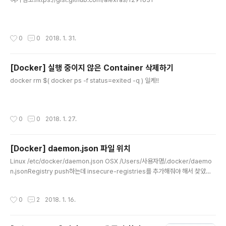
작성시간
0
0
2018. 1. 31.
[Docker] 실행 중이지 않은 Container 삭제하기
글 내용
docker rm $( docker ps -f status=exited -q ) 일케!!
작성시간
0
0
2018. 1. 27.
[Docker] daemon.json 파일 위치
글 내용
Linux /etc/docker/daemon.json OSX /Users/사용자명/.docker/daemo
n.jsonRegistry push하는데 insecure-registries를 추가해줘야 해서 찾았는
데 안 보여서 검색해보니 저기에 있었다; 내용은 아래와 같이 채우면 된다. { "debu
g" : true, "experimental" : true, "insecure-registries": ["URL"] }
작성시간
0
2
2018. 1. 16.