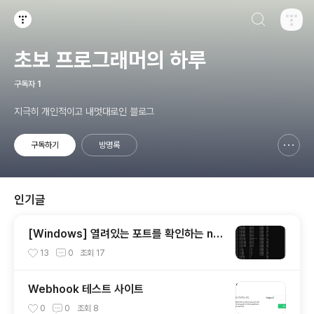
검색하기
티스토리
초보 프로그래머의 하루
구독자
1
지극히 개인적이고 내멋대로인 블로그
구독하기
방명록
신고하기 레이어
열기
인기글
[Windows] 열려있는 포트를 확인하는 net
stat 사용 방법
13
0
조회
17
Webhook 테스트 사이트
0
0
조회
8