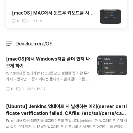
[macOS] MAC에서 윈도우 키보드를 사용
할 때 옵션(alt)키와 커맨트키를 바꾸는 방법
0
0
조회
6
Development/OS
분류 전체보기
주요 글 목록
[macOS]에서 Windows처럼 폴더 먼저 나
오게 하기
글 내용
Windows를 쓰다가 macOS를 쓰면 불편한 점이 한 두개
가 아니겠지만 그 중에 하나는 폴더가 파일과 같이 이름 정
렬이 되는 거였다. 그래서 환경설정을 이리저리 찾아봤는
작성시간
0
0
2021. 12. 17.
데 Finder 환경 설정에 있었을 줄이야! Finder 환경설정
은 단축키 (Finder > ⌘ + ,)를 사용하거나 Finder > Me
nu > 환경설정 으로 들어갈 수 있다. 그리고 Finder 환경
[Ubuntu] Jenkins 업데이트 시 발생하는 에러(server certi
설정에서 고급 탭 > 폴더 우선 정렬에서 윈도우에서 체크!
ficate verification failed. CAfile: /etc/ssl/certs/ca-c
하게되면 이렇게 바뀌는 것을 볼 수 있다!
글 내용
ertificates.crt CRLfile: none) 해결 방법
Error 내용 다음 패키지를 업그레이드할 것입니다: jenkins 1개 업그레이드, 0개 새
로 설치, 0개 제거 및 186개 업그레이드 안 함. 65.6 M바이트 아카이브를 받아야
합니다. 이 작업 후 11.8 M바이트의 디스크 공간이 비워집니다. 오류:1 https://pk