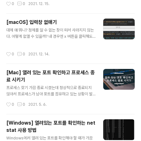
작성시간
0
0
2021. 12. 15.
g.jenkins.io/debian-stable binary/ jenkins 2.235.2 server certificate v
erification failed. CAfile: /etc/ssl/certs/ca-certificates.crt CRLfile: non
e E: https://pkg.jenkins.io/debian-stable/binary/jenkins_2.235.2_all.d
[macOS] 입력창 없애기
eb 파일을 받는데 실패했습니다 server ce..
글 내용
대체 얘 뭐니? 정체를 알 수 없는 창이 떠서 사라지지 않는
다. 어떻게 없앨 수 있을까? 내 경우엔 x 버튼을 클릭해도
webstorm의 editor 창을 클릭할 때마다 계속 생겨났다.
어떻게 해야 없앨 수 있을까???? 결국 WebStorm 재실행
작성시간
0
0
2021. 12. 14.
을 통해 해결했다. 응용 프로그램 강제 종료를 통해 Finde
r를 재실행 했는데도 안 없어졌고... actvity moinitor를
통해서 강제 종료 했는데도 안 없어진다. 뭐냐 너 좀비냐 결
[Mac] 열려 있는 포트 확인하고 프로세스 종
국엔 WebStorm을 재실행했다. 띄워놓은 서비스 때문에
료 시키기
귀찮았지만 방법이 없었다...
글 내용
프로세스 찾기 가끔 종료 시켰는데 정상적으로 종료되지
않아서 프로세스가 남아 포트를 점유하고 있는 상황이 발
생한다. 내 경우는 Windows에서는 꽤 빈번하게 발생해
작성시간
0
0
2021. 5. 6.
서 netstat를 잘 쓰니까 커맨드를 안 잊어버리는데 Mac
에서는 잘 안 쓰다보니까 자꾸 까먹어서 이렇게 포스팅 남
긴다. sudo lsof -P -i :[포트번호] [포트번호] 부분을 각
[Windows] 열려있는 포트를 확인하는 net
자 검색하려는 포트 번호로 변경하여 실행하면 다음과 같
stat 사용 방법
은 결과를 얻을 수 있다. 실행결과를 보면 알겠지만 NAME
글 내용
부분에서 *:4040이 내가 검색하려고 한 프로세스이다. 때
Windows에서 열려 있는 포트를 확인해야 할 때가 가끔