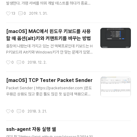
에 따라서 * 부분이 달라질 수 있다.(리슨 대상에 따라서 달
발생한다. 가령 서버를 띄워 개발 테스트를 하다가 종료가
라진다.) 하나의 프로세스만 나오는 게 아니라 여러 프로세
제대로 안 되어서 프로세스가 남아 있는지 실행이 안 될 때
작성시간
13
0
2019. 1. 31.
스가 나오는 이유는 여러가지가 있겠지만 이 경우엔 바라
확인하거나 아니면 보안을 위해서 오픈되어 있는 포트를
보고 있는 프로..
확인할 때라든지 간간히 명령어를 사용하게 된다. 근데 잘
안 쓰다보니 자꾸 잊어먹어서 포스팅을 통해 기록을 남긴
[macOS] MAC에서 윈도우 키보드를 사용
다. 일단 단순히 목록을 쭉 뿌려주고 싶을 때 사용하는 명령
할 때 옵션(alt)키와 커맨트키를 바꾸는 방법
어는 다음과 같다. netstat -an 그러면 아래와 같이 오픈
글 내용
되어 있는 모든 포트를 보여준다. 이렇게 실행하면 포트 전
출장에 나왔는데 가지고 있는 건 맥북프로인데 키보드는 H
체를 알 수는 있지만 내가 관심 있는 포트를 찾아서 보기는
P키보드라 Alt키와 Windows키가 안 맞는 문제가 있었
좀 불편하다. 그래서 linux의 grep과 같은 기능의 findstr
다. 그래서 키보드를 안 쓸까 하다가 키보드 설정을 찾아보
작성시간
0
0
2018. 12. 2.
명령어를 파이프를 통해 실행하면 편하게 해당 포트만 볼
니 고맙게도 특수키를 변환해주는 기능이 있었다 ㅎㅎ 그
수 있..
래서 바꿔서 사용 중에 있다.일단 옵션은 System Prefer
ences(시스템 환경설정) > Keyboard(키보드) > Keyb
[macOS] TCP Tester Packet Sender
oard(키보드)탭 > Modifier Keys(보조 키)를 누르면 아
글 내용
Packet Sender ( https://packetsender.com )윈도
래와 같은 화면이 나오는데 여기서 설정하면 된다.간단하
우용은 상용도 많고 좋은 툴도 많은 듯 싶은데 맥용으로는
쥬? ㅋ그리고 이제 키보드는 이렇게 사용하면 조금 편하지
별로 없는 것 같다. (윈도우용으로는 상용이지만 Docklig
않을까 싶다 ㅋㅋㅋㅋㅋㅋ
ht 짱짱맨) 그 중에 맥에서 써본 것 중에 이게 제일 좋은 것
작성시간
0
0
2018. 3. 21.
같다. TCP뿐만 아니라 UDP, SSL, IPv6까지 지원한다.
당연히 데이터를 보내고 받을 수 있다. 그리고 개인적으로
가장 장점으로 생각되는 건 크로스 플랫폼!!!! 요즘엔 맥용
ssh-agent 자동 실행 쉘
은 있어도 리눅스용은 거의 없는... 실정이라 크로스플랫폼
글 내용
인 게 반갑고 고맙다 ㅎㅎ;;메인 화면 실행화면
여기 참고!https://gist.github.com/alexras/1291631