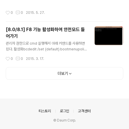
vf archive.tar # List all files in archive.tar verbosely. tar -xf archive.tar
# Extract all files from archive.tar. ex)tar -xf 파일명tar -zxvf node-v0.1
작성시간
0
0
2015. 5. 27.
2.4-linux-x86.tar.gz -v는 압축 파일 목록을 볼 수 있게 하는 옵션.
[8.0/8.1] F8 기능 활성화하여 안전모드 들
어가기
글 내용
관리자 권한으로 cmd 실행해서 아래 커맨드를 사용하면
된다. 활성화bcdedit /set {default} bootmenupolic
y legacy 비활성화bcdedit /set {default} bootmen
작성시간
0
0
2015. 3. 17.
upolicy standard
더보기
의안내
티스토리
로그인
고객센터
© Daum Corp.