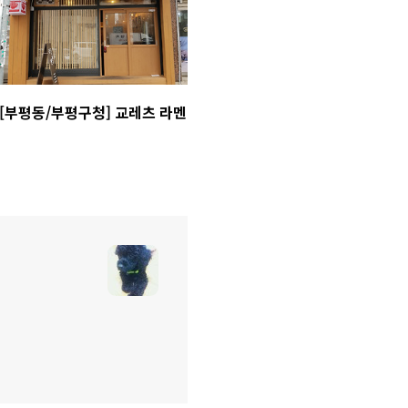
[부평동/부평구청] 교레츠 라멘