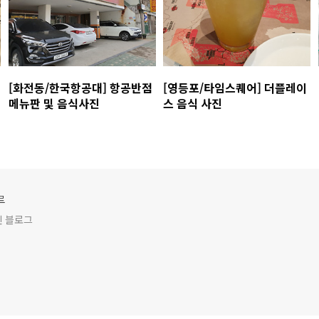
[화전동/한국항공대] 항공반점
[영등포/타임스퀘어] 더플레이
메뉴판 및 음식사진
스 음식 사진
루
인 블로그