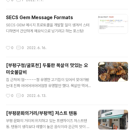
0
1
2022. 7. 7.
이 좋을 것 같아서 선택했는데 호환성이 생각보다 많이 나
빴다;; 내가 사용한 프로그램 버전 Homebrew 3.5.4 Py
thon 3.10.5 cmake 3.23.2 ninja 1.11.0 dfu-util 0.11
SECS Gem Message Formats
fish 3.5.0 Homebrew 설치 shell에서 아래의 커맨드
글 내용
SECS GEM 메시지 프로토콜을 개발할 일이 생겨서 스터
를 치면 알아서 설치 됨! /bin/bash -c "$(curl -fsSL htt
디하면서 간단하게 메모식으로 남기려고 하는 포스팅!
ps://raw.githubusercontent.com/Homebrew/inst
all/HEAD/install.sh)" 설치는 알아서 되지만 home은 지
정해줘야 ..
작성시간
0
0
2022. 6. 16.
[부평구청/굴포천] 두툼한 목살이 맛있는 오
미숯불갈비
글 내용
집 근처에 엄~~~~~청 유명한 고기집이 있어서 찾아가봤
는데 진짜 어어어어어어엄청 유명할만 했다. 목살만 먹어
봤지만 고기가 엄청 맛있었고 숯도 엄청 좋은 숯을 쓰시는
작성시간
0
0
2022. 6. 13.
지 화력도 좋고 향도 좋고 잘 꺼지지도 않았다.
[부평문화의거리/부평역] 저스트 텐동
글 내용
부평 문화의 거리에 위치하고 있는 프랜차이즈 저스트텐
동. 텐동이 생각보다 레벨이 높은 음식이라 은근히 맛이 떨
어지는 집이 많은데 요즘엔 상향평준화가 됐는지 너무 맛