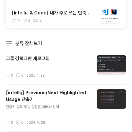
[IntelliJ & Code] 내가 주로 쓰는 단축키
(Shortcut)
11
0
조회
4
분류 전체보기
주요 글 목록
크롬 강력크한 새로고침
작성시간
0
0
2025. 1. 28.
[intellij] Previous/Next Highlighted
Usage 단축키
글 내용
단축키 동작 모습 설정은 아래와 같이
작성시간
0
0
2024. 9. 28.