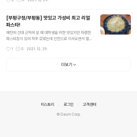
0
0
2021. 12. 29.
탭 중 Result를 ..
일단 메뉴는 이렇게 정해져 있는데 언제 바뀔지는 모르겠
다.
[부평구청/부평동] 맛있고 가성비 최고 리얼
파스타!
글 내용
예전에 건대 근처에 살 때 대학생을 위한 맛있지만 저렴한
파스타집이 있어 자주 갔었는데 인천으로 이사오면서 멀어
지고 대체할만한 가게를 찾지 못해 못 갔었다. 그러다 다방
작성시간
1
0
2021. 12. 29.
겸 돈가스 집(?)이 없어지고 파스타집이 생겼다고 했을 땐
한 번 가야지 생각만 하고 코로나 때문에 가지 못 했다. 고
기보다 우선순위가 떨어지는 파스타라 더더욱 가지 못 했
더보기
다. 그러다 근처에 지나갈 일이 생겨 지나가다 입간판에 적
혀 있는 가격을 봤더니?! 엄청 저렴했다. 그래서 시간 내서
갔고 기대 이상이었다! (피자랑 빵은 빼고 파스타만;)
의안내
티스토리
로그인
고객센터
© Daum Corp.