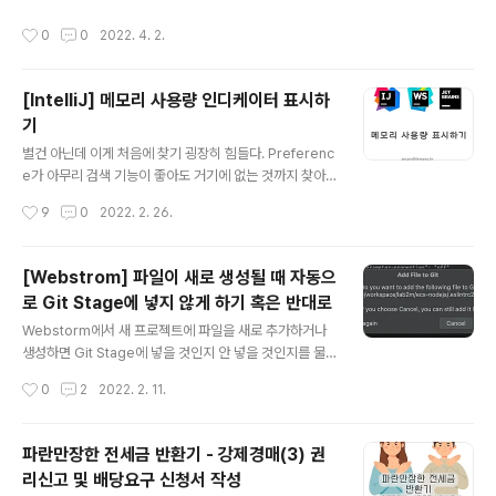
있게 먹었다. (맛이 좀 떨어지는 집이 생각보다 많았다.) 한
작성시간
0
0
2022. 4. 2.
상 단품에는 새우튀김2, 꽈리고추튀김1, 김튀김1, 호박튀김
1, 느타리버섯 튀김1 이 들어가고 추가로 타카나라고 하는
일본 갓절임?이 들어가는데 이게 또 일본에서 좋아했던 맛
[IntelliJ] 메모리 사용량 인디케이터 표시하
이라 너무 좋았었다.
기
글 내용
별건 아닌데 이게 처음에 찾기 굉장히 힘들다. Preferenc
e가 아무리 검색 기능이 좋아도 거기에 없는 것까지 찾아
주진 않으니 말이다. 다른 방법으로 찾아야 하는데 하나는
작성시간
9
0
2022. 2. 26.
Shift 키를 두 번 눌러서 전체 찾기를 한 다음에(혹은 Acti
on 찾기로) Memory Indicator를 on 하는 방법이 있고
다른 하나는 WebStorm 창의 오른쪽 아래 영역에 마우스
[Webstrom] 파일이 새로 생성될 때 자동으
우클릭을 해서 설정하는 방법 두 가지가 있다. 편한 방법을
로 Git Stage에 넣지 않게 하기 혹은 반대로
찾아 사용하면 되겠다. 첫 번째 방법: Actions 에서 mem
글 내용
ory를 검색하여 메모리 사용 표시가 나오게 하는 방법 두
Webstorm에서 새 프로젝트에 파일을 새로 추가하거나
번째 방법: 하단 영역을 마우스 우클릭하고 나오는 메뉴에
생성하면 Git Stage에 넣을 것인지 안 넣을 것인지를 물
서 선택하여 표시하는 방법 그리고 Memory Indicator
어본다. 바로 이렇게! 나는 자동으로 Stage에 넣는 게 편
작성시간
0
2
2022. 2. 11.
를 클릭하면 Gabage Collecti..
할 것 같아서 Don't ask again을 체크하고 Add 버튼을
클릭해서 넘겼었다. 하지만 그건 나의 착각이었다는 걸 얼
마 지나지 않아 알게되었다. 수정이 끝나 Git Commit을
파란만장한 전세금 반환기 - 강제경매(3) 권
할 때 Comment에 수정 내용을 입력하는데 나는 파일을
리신고 및 배당요구 신청서 작성
하나씩 Stage에 올리면서 체크하여 Comment의 내용을
글 내용