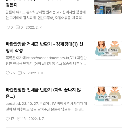
에 대한 보정 명령은 오지 않았다. 예납금 계산기 써서 입력
김돈이
한 게 딱 맞았나보다. (아니면 대충 비슷하면 넘어가는 거일
글 내용
수도..) 대신 전화로 가압류에 관한 서류를 요구했었고 추가
김돈이 여기도 홍박식당처럼 원래는 고기집이지만 점심에
로 보정명령이 나왔다. 다행히 하루 안에 다 처리할 수 있는
는 고기외에 김치찌개, 연탄고등어, 오징어볶음, 제육볶음,
서류들만 보정이 들어와서 회사에서 일하면서 잠깐씩 짬내
계란말이, 제주돼지 간장불백을 판다. 메뉴 구성도 좋아 한
작성시간
0
0
2022. 2. 7.
보정명령을 처리했다. 첫 번째 보정명령 강제경매 신청..
번 가봤는데 제육과 김치찌개는 꽤 맛있었다.그래서 다음
에 또 가서 오징어볶음이나 연탄고등어도 먹어보려고 한
다.
파란만장한 전세금 반환기 - 강제경매(1) 신
청서 작성
글 내용
목록은 여기에 https://secondmemory.kr/711 파란만
장한 전세금 반환기 (아직 끝나지 않은...) 요즘에 나쁜 임대
인이 너무 많고 너무 많이 해먹어서 나와 같은 전세사기 피
작성시간
25
5
2022. 1. 8.
해자들이 넘쳐나고 있다. 일당백이 아니라 일당천도 할 기
세인 듯. 아무튼 나와 같은 피해자들에게 조금이나마 도움
secondmemory.kr 강제경매 전세금반환소송이 끝나면
파란만장한 전세금 반환기 (아직 끝나지 않
이제 다음 테크를 탈 차례다. 바로 강제 경매. 찾아보면 강
은...)
제경매와 임의 경매의 차이점만 잔뜩 나오고 강제경매에
글 내용
대한 실질적인 내용이 나오는 블로그는 많지 않다. 그리고
updated. 23. 10. 27. 본업이 너무 바빠서 전세사기가 해
법무법인의 광고나 법무사의 광고로 뒤덮혀 있어 은근히
결이 된 이후에도 댓글 달아주신 분들께 답글을 다는 것과
필요한 내용을 찾기가 힘들다. 거기다 경매를 우리와 같이
근황, 그리고 후기 업데이트를 못하고 있습니다. 짬짬히 업
작성시간
17
13
2022. 1. 7.
필요에 의해 어쩔 수 없이 사용하는 수단보다는 직업의 한
데이트하겠습니다ㅜㅜ 지금은 어떻게 해결이 되었고 금전
종류로 사용..
적으로는 큰 손해 없이(경매비용은 낙찰자가 인수해갔고,