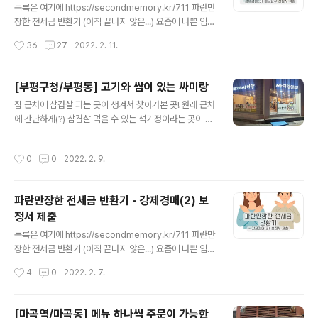
채워가는 스타일이다. 그런데 이미 미리 Stage에 있으니
목록은 여기에 https://secondmemory.kr/711 파란만
까 자꾸 빠뜨리고 Comment를 작성하게 되는 문제가 발
장한 전세금 반환기 (아직 끝나지 않은...) 요즘에 나쁜 임대
생했다. 그래서 다시 푸는 옵션을 찾아 헤맸다. 찾아보니 O
인이 너무 많고 너무 많이 해먹어서 나와 같은 전세사기 피
작성시간
36
27
2022. 2. 11.
ption은 여기에 있었다. Webstorm은 설정 항..
해자들이 넘쳐나고 있다. 일당백이 아니라 일당천도 할 기
세인 듯. 아무튼 나와 같은 피해자들에게 조금이나마 도움
secondmemory.kr 권리신고 및 배당요구 신청서 배당
[부평구청/부평동] 고기와 쌈이 있는 싸미랑
요구 신청을 받는 기간(배당요구종기일 결정일부터 배당요
글 내용
집 근처에 삼겹살 파는 곳이 생겨서 찾아가본 곳! 원래 근처
구종기일까지)은 어떻게 보면 경매에서 가장 중요한 부분
에 간단하게(?) 삼겹살 먹을 수 있는 석기정이라는 곳이 있
일 것이다. 배당요구는 이제 경매에 들어갈 (내가 살고 있
었는데 장어집으로 바뀌면서 없어져서 슬펐다ㅜ 하지만 이
는) 집에 대한 배당에 대한 권리가 나에게도 있다는 걸 법원
젠 싸미랑이 석기정을 대신해줄 것이다!
에 알리는 것이기 때문. 하지만 나와 같은 경우인 경매신청
작성시간
0
0
2022. 2. 9.
자 겸 선순위 임차인은 배당요구를 하지 않아도 낙찰자가
전세금을 같이..
파란만장한 전세금 반환기 - 강제경매(2) 보
정서 제출
글 내용
목록은 여기에 https://secondmemory.kr/711 파란만
장한 전세금 반환기 (아직 끝나지 않은...) 요즘에 나쁜 임대
인이 너무 많고 너무 많이 해먹어서 나와 같은 전세사기 피
작성시간
4
0
2022. 2. 7.
해자들이 넘쳐나고 있다. 일당백이 아니라 일당천도 할 기
세인 듯. 아무튼 나와 같은 피해자들에게 조금이나마 도움
secondmemory.kr 보정서 제출 내 경우는 경매 예납금
[마곡역/마곡동] 메뉴 하나씩 주문이 가능한