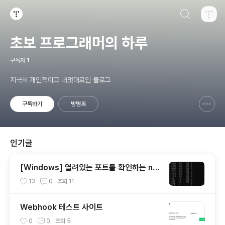
검색하기
티스토리
초보 프로그래머의 하루
구독자
1
지극히 개인적이고 내멋대로인 블로그
구독하기
방명록
신고하기 레이어
열기
인기글
[Windows] 열려있는 포트를 확인하는 net
stat 사용 방법
13
0
조회
11
Webhook 테스트 사이트
0
0
조회
5