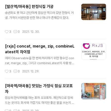
그 전까지의 소송 비용 약 150만원 정도만 소요됨) 잘 지나
[발산역/마곡동] 한정식집 거궁
가서 잘 살고 있습니다. 다만 저는 어떻게 잘 빠져나왔는데
글 내용
송년회도 못 하고 간단하게 점심만 먹으러 갔던 한정식 거
빠져나와서 보니 주위의 다른 분들이 전세사기 비슷하게
궁. 가격이 비싼만큼 반찬 하나 하나가 존재감이 컸다.
당하는 케이스가 생기고 있어서 참 안타깝습니다. 요즘에
나쁜 임대인이 너무 많고 너무 많이 해먹어서 나와 같은 전
세사기 피해자들이 넘쳐나고 있다. 일당백이 아니라 일당
작성시간
3
0
2021. 12. 30.
천도 할 기세인 듯. 아무튼 나와 같은 피해자들에게 조금이
나마 도움이 되고자 이 ..
[rxjs] concat, merge, zip, combineL
atest의 차이점
글 내용
여러 Observable을 한 번에 처리하기 위한 함수인 con
cat, merge, zip, 그리고 combineLatest의 사용 방법
을 알아보고 차이점도 같이 알아보려 한다. 유능하고 센스
작성시간
3
0
2021. 12. 29.
있는 개발자라면 이름만 보고도 그 사용법과 차이점을 알
수 있겠지만 나같은 초보 개발자는 이렇게 친절한 포스팅
을 통해야만 그 사용법과 차이점을 알 수 있어 나와 같은 초
[마곡역/마곡동] 맛있는 가정식 점심 꼬꼬포
보 개발자들을 위해 이 포스트를 작성한다. 일단 먼저 같은
차
Observable 세 가지를 두고 concat, merge, zip, co
글 내용
mbineLatest 한 번씩 실행해보자. 그리고 하나씩 설명할
점심에 한식뷔페를 하는 포차 꼬꼬포차. 개인적으로 맘에
것이다. 그리고 결과값을 직접 보는 방법은 F12를 눌러 D
드는 곳이다. 회사와 가깝기도 하지만 좋은 쌀을 쓰는지 밥
evTools를 켜고 Console 탭을 띄워놓은 뒤에 jsfiddle
맛이 좋고 반찬들도 다 깔끔하고 맛있다. 가격은 7,000원!
작성시간