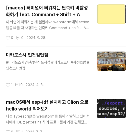
[macos] 터미널이 띄워지는 단축키 비활성
화하기 feat. Command + Shift + A
글 내용
이 화면이 띄워지는 게 불편하다!!webstorm에서 action
탭을 띄울 때 사용하는 단축키 Command + shift + A를
누르면 아래와 같이 터미널이 띄워지면서 불편하게 만든
작성시간
0
0
2024. 9. 28.
다. 해서 키보드 단축키를 다 찾아봤더니 설정에 있었
다!. 안 띄워지게 하는 건 아래와 같이 진행!중간에 키보드
단축키 선택서비스탭 > 텍스트 > 터미널에서 man 페이지
미카도스시 인천검단점
인덱스 검색
글 내용
#미카도스시인천검단신도시점 #미카도스시 #회전초밥 #
인천스시맛집
작성시간
1
0
2024. 4. 8.
macOS에서 esp-idf 설치하고 Clion 으로
hello world 찍어보기
글 내용
나는 Typescript를 webstorm을 통해 개발하고 있어서
나에게 IDE는 jetbrains 사의 프로그램이 가장 편해졌다.
그러다보니 아두이노에서 Clion은 비주류지만 익숙한 툴
작성시간