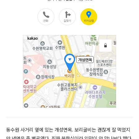
동수원 사거리 옆에 있는 개성면옥. 보리굴비는 괜찮게 잘 먹었지
만 냉면은 좀 별로였다. 진짜 북한식이라 입맛이 안 맞나보다 했다.