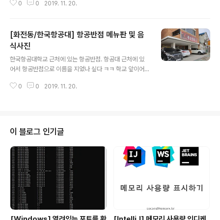
0
0
2019. 11. 20.
은 음식들도 다 맛있어서 엄청 만족했다. ㅎㅎ 여기까지가
조식 사진! 아래는 단품메뉴로 먹은 사진들이다.
[화전동/한국항공대] 항공반점 메뉴판 및 음
식사진
글 내용
한국항공대학교 근처에 있는 항공반점. 항공대 근처에 있
어서 항공반점으로 이름을 지었나 싶다 ㅋㅋ 학교 앞이어
서 그런가 음식 가격이 조금 저렴한 편인데 탕수육이 특히
0
0
2019. 11. 20.
저렴하다. (7,000원) 그리고 꽤 맛있는 편이어서 그런가
근처 군부대에서도 많이 오고 학생들도 많이 오는 곳인 것
같았다.
이 블로그 인기글
[Windows] 열려있는 포트를 확
[IntelliJ] 메모리 사용량 인디케