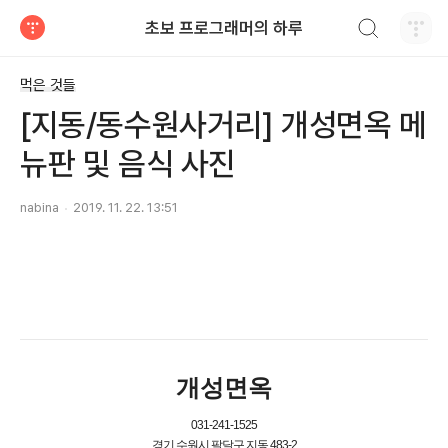
검색하기
초보 프로그래머의 하루
티스토리
먹은 것들
[지동/동수원사거리] 개성면옥 메
뉴판 및 음식 사진
nabina
2019. 11. 22. 13:51