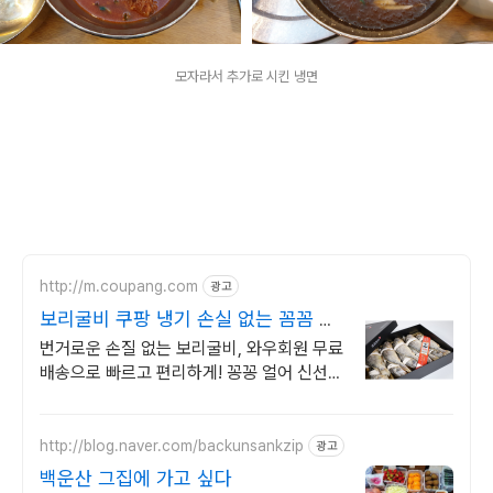
모자라서 추가로 시킨 냉면
http://m.coupang.com
광고
보리굴비 쿠팡 냉기 손실 없는 꼼꼼 포
장
번거로운 손질 없는 보리굴비, 와우회원 무료
배송으로 빠르고 편리하게! 꽁꽁 얼어 신선하
게 도착하는 생선, 와우회원은 30일 내 무료
반품.
http://blog.naver.com/backunsankzip
광고
백운산 그집에 가고 싶다