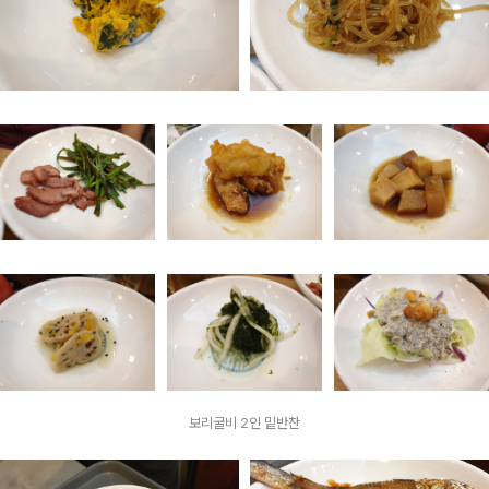
보리굴비 2인 밑반찬