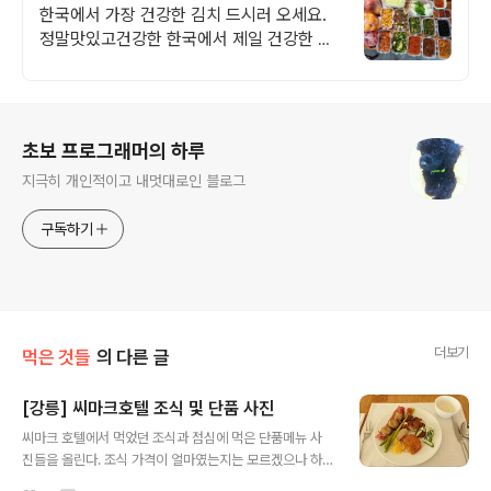
한국에서 가장 건강한 김치 드시러 오세요.
정말맛있고건강한 한국에서 제일 건강한 김
장김치 드시러 오세요!
로그 정보
초보 프로그래머의 하루
지극히 개인적이고 내멋대로인 블로그
구독하기
더보기
먹은 것들
의 다른 글
[강릉] 씨마크호텔 조식 및 단품 사진
글 내용
씨마크 호텔에서 먹었던 조식과 점심에 먹은 단품메뉴 사
진들을 올린다. 조식 가격이 얼마였는지는 모르겠으나 하
나같이 깔끔하고 맛있는 편이어서 만족했고 단품으로 사먹