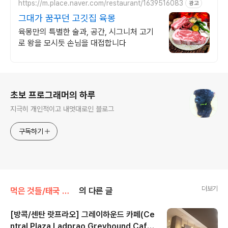
https://m.place.naver.com/restaurant/1639516083
광고
그대가 꿈꾸던 고깃집 육몽
육몽만의 특별한 술과, 공간, 시그니처 고기
로 왕을 모시듯 손님을 대접합니다
로그 정보
초보 프로그래머의 하루
지극히 개인적이고 내멋대로인 블로그
구독하기
더보기
먹은 것들/태국 방콕
의 다른 글
[방콕/센탄 랏프라오] 그레이하운드 카페(Ce
ntral Plaza Ladprao Greyhound Caf