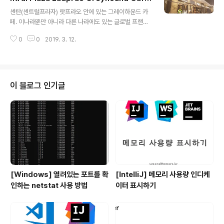
글 내용
e)
센탄(센트럴프라자) 랏프라오 안에 있는 그레이하운드 카
페. 이나라뿐만 아니라 다른 나라에도 있는 글로벌 프랜차
이즈인 듯 싶다. 가격대는 조금 나가지만 음식 맛있음~~~
0
0
2019. 3. 12.
먹고 근처에 있는 짜뚜짝 시장에 갈까 했는데 귀찮아서 패
스했다 ㅋㅋ가게 (좀 흔들렸다ㅜㅜ) 메뉴판들..; 음료수 3
3. Fried Salmon Toro with Dip (240바트, 약 8,000
원) 09. Seared Scallop Salad (490바트, 약 17,000
원) 42. Spagetti Vongole (260바트, 약 9,000원) 37.
이 블로그 인기글
Pizza Italian Sausage (얼마더라;) 73. Grilled Impo
rted Wagyu Sirloin Steak (890바트, 약 31,000원)1
5. Calamari Fri..
[Windows] 열려있는 포트를 확
[IntelliJ] 메모리 사용량 인디케
인하는 netstat 사용 방법
이터 표시하기