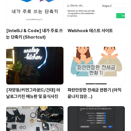
[IntelliJ & Code] 내가 주로 쓰
Webhook 테스트 사이트
는 단축키 (Shortcut)
[자양동/커먼그라운드/건대] 아
파란만장한 전세금 반환기 (아직
날로그키친 메뉴판 및 음식사진
끝나지 않은...)