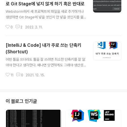
찾아 사용하면 되겠다. 첫 번째 방법: Actions 에서 mem
로 Git Stage에 넣지 않게 하기 혹은 반대로
글 내용
ory를 검색하여 메모리 사용 표시가 나오게 하는 방법 두
Webstorm에서 새 프로젝트에 파일을 새로 추가하거나
번째 방법: 하단 영역을 마우스 우클릭하고 나오는 메뉴에
생성하면 Git Stage에 넣을 것인지 안 넣을 것인지를 물
서 선택하여 표시하는 방법 그리고 Memory Indicator
어본다. 바로 이렇게! 나는 자동으로 Stage에 넣는 게 편
를 클릭하면 Gabage Collecti..
0
2
2022. 2. 11.
할 것 같아서 Don't ask again을 체크하고 Add 버튼을
클릭해서 넘겼었다. 하지만 그건 나의 착각이었다는 걸 얼
마 지나지 않아 알게되었다. 수정이 끝나 Git Commit을
[IntelliJ & Code] 내가 주로 쓰는 단축키
할 때 Comment에 수정 내용을 입력하는데 나는 파일을
하나씩 Stage에 올리면서 체크하여 Comment의 내용을
(Shortcut)
글 내용
채워가는 스타일이다. 그런데 이미 미리 Stage에 있으니
어떤 툴을 쓰더라도 툴을 잘 쓰려면 최소한 단축키를 잘 알
까 자꾸 빠뜨리고 Comment를 작성하게 되는 문제가 발
아야 한다고 생각한다. 왜냐면 당연하게도 그래야 생산성
생했다. 그래서 다시 푸는 옵션을 찾아 헤맸다. 찾아보니 O
이 좋아지니까. 그래서 나는 어떤 툴을 처음 접할 때에는 단
ption은 여기에 있었다. Webstorm은 설정 항..
11
0
2021. 12. 15.
축키 목록을 먼저 본다. 기능 나열이 되어 있어 어떤 기능들
이 있는지 알기 쉽고, 또 그 툴이 밀고 있는 주요 기능들이
어떤 것들인지도 알 수 있어서 좋다. (MS의 Code 단축키
와 Eclipse 단축키, 그리고 Jetbrains의 IntelliJ까지 서
로 중요하게 생각하고 있는 기능들 그리고 방향 및 철학이
이 블로그 인기글
달라 병행해서 사용하기 까다로우면서도 쉽다.(?))이 포스
트는 원래 IntelliJ 단축키만 작성하는 포스트였는데 Intell
iJ가 점점 무거워지고 Java 개발을 점점 안 하게 되면서 V
isual Studio Code로 넘어가려..