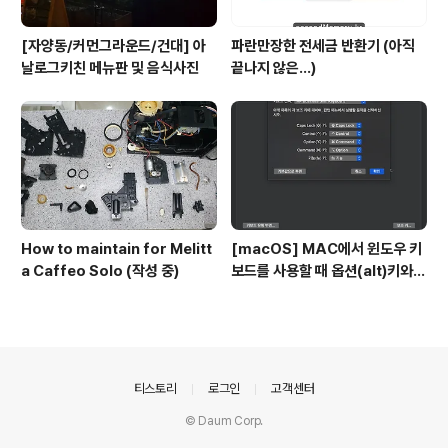
[자양동/커먼그라운드/건대] 아
파란만장한 전세금 반환기 (아직
날로그키친 메뉴판 및 음식사진
끝나지 않은...)
How to maintain for Melitt
[macOS] MAC에서 윈도우 키
a Caffeo Solo (작성 중)
보드를 사용할 때 옵션(alt)키와
커맨트키를 바꾸는 방법
의안내
티스토리
로그인
고객센터
© Daum Corp.