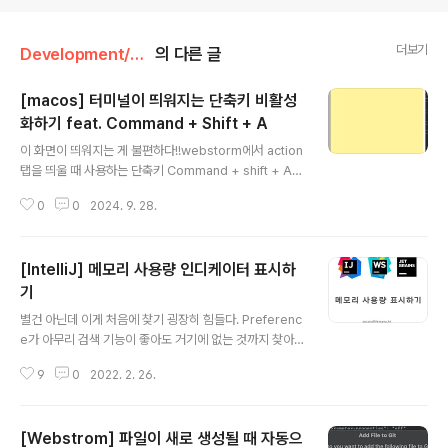
더보기
Development/Tool
의 다른 글
[macos] 터미널이 띄워지는 단축키 비활성
화하기 feat. Command + Shift + A
글 내용
이 화면이 띄워지는 게 불편하다!!webstorm에서 action
탭을 띄울 때 사용하는 단축키 Command + shift + A를
누르면 아래와 같이 터미널이 띄워지면서 불편하게 만든
0
0
2024. 9. 28.
다. 해서 키보드 단축키를 다 찾아봤더니 설정에 있었
다!. 안 띄워지게 하는 건 아래와 같이 진행!중간에 키보드
단축키 선택서비스탭 > 텍스트 > 터미널에서 man 페이지
[IntelliJ] 메모리 사용량 인디케이터 표시하
인덱스 검색
기
글 내용
별건 아닌데 이게 처음에 찾기 굉장히 힘들다. Preferenc
e가 아무리 검색 기능이 좋아도 거기에 없는 것까지 찾아
주진 않으니 말이다. 다른 방법으로 찾아야 하는데 하나는
9
0
2022. 2. 26.
Shift 키를 두 번 눌러서 전체 찾기를 한 다음에(혹은 Acti
on 찾기로) Memory Indicator를 on 하는 방법이 있고
다른 하나는 WebStorm 창의 오른쪽 아래 영역에 마우스
[Webstrom] 파일이 새로 생성될 때 자동으
우클릭을 해서 설정하는 방법 두 가지가 있다. 편한 방법을