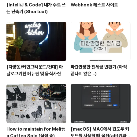
[IntelliJ & Code] 내가 주로 쓰
Webhook 테스트 사이트
는 단축키 (Shortcut)
[자양동/커먼그라운드/건대] 아
파란만장한 전세금 반환기 (아직
날로그키친 메뉴판 및 음식사진
끝나지 않은...)
How to maintain for Melitt
[macOS] MAC에서 윈도우 키
a Caffeo Solo (작성 중)
보드를 사용할 때 옵션(alt)키와