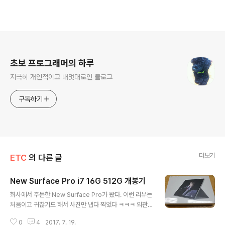
로그 정보
초보 프로그래머의 하루
지극히 개인적이고 내멋대로인 블로그
구독하기
더보기
ETC
의 다른 글
New Surface Pro i7 16G 512G 개봉기
글 내용
회사에서 주문한 New Surface Pro가 왔다. 이런 리뷰는
처음이고 귀찮기도 해서 사진만 냅다 찍었다 ㅋㅋㅋ 외관
은 기존 Surface Pro4와 거의 동일하다. 쪼오오오끔 얇
0
4
2017. 7. 19.
아 보이는 거랑 좀 더 눕혀 지는 거? 외엔 동인한 것 같다.