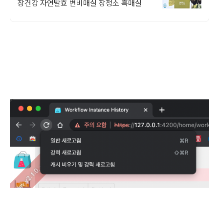
장건강 자연발효 변비매실 장청소 흑매실