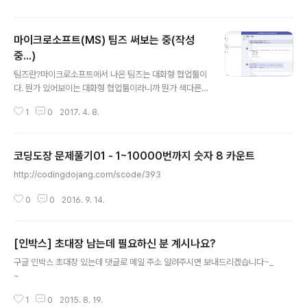
어댑터도 모양, 볼트, 암페어가 같아서 호환되는 듯 하다.본
체 박스시그니처 타입 커버서피스 마우스본체 개봉!본체는
마이크로소프트(MS) 팀즈 써보는 중(작성
이게 다..시그니처 타입커버도 개봉함서피스 마우스도! 부
착왼쪽이 Surface Pro4 오른쪽이 새로 산 New Surfac
중...)
글 내용
e Pro 아래는 Surface Pro4 위에가 New Surface Pr
팀즈란?마이크로소프트에서 나온 팀즈는 대화형 협업툴이
o New Surface Pro 옆에서왼쪽 어댑터는 Surface Pr
다. 뭔가 있어보이는 대화형 협업툴이라니까 뭔가 색다른
o4 오른쪽이 New Surface Pro.
것 같은데 간단하게 기업용 채팅 프로그램이라고 생각하면
1
0
2017. 4. 8.
편하다. 일반 메신저인 네이트온이나 카톡과 다른 점은 유
료라는 것과..;; 기업에서 사용하기에 조금 더 편리한 몇 가
지 추가 기능들이 있다.보통 슬랙과 비교하는데 슬랙과 비
코딩도장 문제풀기01 - 1~10000번까지 숫자 8 카운트
교하면 뭐가 더 좋다고 하기는 좀 그렇고, 둘 다 써본 입장
글 내용
에서는 둘다 각각 장점이 있다. 서로 좋은 점도 있고 불편한
http://codingdojang.com/scode/393
점도 있기 때문에 뭐가 더 좋다고 말하기는 조금 힘들다. 이
미 Office365 비지니스를 사용하고 있는 회사라면 팀즈
0
0
2016. 9. 14.
를 사용하는 것을 추천하고, 안 쓰고 있다면 슬랙을 추천한
다. 왜냐면 당연하게 돈 안 드는 쪽이 짱짱맨이고 툴이 분산
되면 불편하다.그리고 혹..
[인박스] 초대장 남는데 필요하신 분 계시나요?
글 내용
구글 인박스 초대장 있는데 댓글로 메일 주소 알려주시면 보내드리겠습니다~_
~
1
0
2015. 8. 19.