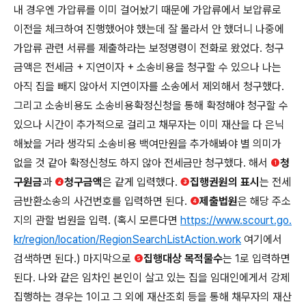
내 경우엔 가압류를 이미 걸어놨기 때문에 가압류에서 보압류로
이전을 체크하여 진행했어야 했는데 잘 몰라서 안 했더니 나중에
가압류 관련 서류를 제출하라는 보정명령이 전화로 왔었다. 청구
금액은 전세금 + 지연이자 + 소송비용을 청구할 수 있으나 나는
아직 집을 빼지 않아서 지연이자를 소송에서 제외해서 청구했다.
그리고 소송비용도 소송비용확정신청을 통해 확정해야 청구할 수
있으나 시간이 추가적으로 걸리고 채무자는 이미 재산을 다 은닉
해놨을 거라 생각되 소송비용 백여만원을 추가해봐야 별 의미가
없을 것 같아 확정신청도 하지 않아 전세금만 청구했다. 해서
❶
청
구원금
과
❷
청구금액
은 같게 입력했다.
❸
집행권원의 표시
는 전세
금반환소송의 사건번호를 입력하면 된다.
❹
제출법원
은 해당 주소
지의 관할 법원을 입력. (혹시 모른다면
https://www.scourt.go.
kr/region/location/RegionSearchListAction.work
여기에서
검색하면 된다.) 마지막으로
❺
집행대상 목적물수
는 1로 입력하면
된다. 나와 같은 임차인 본인이 살고 있는 집을 임대인에게서 강제
집행하는 경우는 1이고 그 외에 재산조회 등을 통해 채무자의 재산