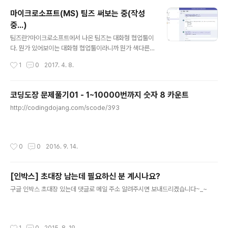
이게 다..시그니처 타입커버도 개봉함서피스 마우스도! 부
마이크로소프트(MS) 팀즈 써보는 중(작성
착왼쪽이 Surface Pro4 오른쪽이 새로 산 New Surfac
중...)
e Pro 아래는 Surface Pro4 위에가 New Surface Pr
글 내용
o New Surface Pro 옆에서왼쪽 어댑터는 Surface Pr
팀즈란?마이크로소프트에서 나온 팀즈는 대화형 협업툴이
o4 오른쪽이 New Surface Pro.
다. 뭔가 있어보이는 대화형 협업툴이라니까 뭔가 색다른
것 같은데 간단하게 기업용 채팅 프로그램이라고 생각하면
작성시간
1
0
2017. 4. 8.
편하다. 일반 메신저인 네이트온이나 카톡과 다른 점은 유
료라는 것과..;; 기업에서 사용하기에 조금 더 편리한 몇 가
지 추가 기능들이 있다.보통 슬랙과 비교하는데 슬랙과 비
코딩도장 문제풀기01 - 1~10000번까지 숫자 8 카운트
교하면 뭐가 더 좋다고 하기는 좀 그렇고, 둘 다 써본 입장
글 내용
http://codingdojang.com/scode/393
에서는 둘다 각각 장점이 있다. 서로 좋은 점도 있고 불편한
점도 있기 때문에 뭐가 더 좋다고 말하기는 조금 힘들다. 이
미 Office365 비지니스를 사용하고 있는 회사라면 팀즈
를 사용하는 것을 추천하고, 안 쓰고 있다면 슬랙을 추천한
작성시간
0
0
2016. 9. 14.
다. 왜냐면 당연하게 돈 안 드는 쪽이 짱짱맨이고 툴이 분산
되면 불편하다.그리고 혹..
[인박스] 초대장 남는데 필요하신 분 계시나요?
글 내용
구글 인박스 초대장 있는데 댓글로 메일 주소 알려주시면 보내드리겠습니다~_~
작성시간