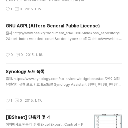
써, 자료구조와 알고리즘의 기본을 스스로 배울 수 있게 해
작성시간
1
0
2015. 1. 19.
주어 학생들의 이해를 돕기 위해 만들어진 Steven 박사의
분신과도 같습니다.싱가폴 국립 대학교의 학생들(Team
참조)과 함께 간단한 정렬 알고리즘부터 복잡한 그래프 구
GNU AGPL(Affero General Public License)
조와 알고리즘, 그리고 문자열과 기하 알고리즘까지 일련
글 내용
출처 : http://www.oss.kr/?document_srl=8898&mid=oss_repository1
의 시각화를 개발하였습니다.VisuAlgo는Steven Halim
2&sort_index=readed_count&order_type=asc참고 : http://www.blote
박사의 책(박사의 동생인 Felix Halim과 공저한 'Compe
r.net/archives/209318참고2 : http://yes.imhappyo.com/396
titive Programming 3')등에서의 다양한 고급 알고리즘
이 들어으며, 이들중 일부 고급 알고리즘의 시각화는 현재
작성시간
0
0
2015. 1. 18.
오로지 VisuAlgo를 ..
Synology 포트 목록
글 내용
출처: https://www.synology.com/ko-kr/knowledgebase/faq/299 설정
유틸리티 유형 포트 번호 프로토콜 Synology Assistant 9999, 9998, 9997 U
DP 백업 유형 포트 번호 프로토콜 Data Replicator, Data Replicator II, Data R
eplicator III 9999, 9998, 9997, 137, 138, 139, 445 TCP 네트워크 백업 및
작성시간
1
0
2015. 1. 17.
원격 Time Backup 873 (Data - Share), 3260 (iSCSI LUN), 6281 (Data -
Volume) TCP 암호화된 네트워크 백업 및 암호화된 원격 Time Backup 22 TC
P 다운로드 유형 포트 번호 프로토콜 eMule 4662 (TCP..
[IBSheet] 단축키 몇 개
글 내용
아이비시트 단축키 몇 개 Excel Export : Control + P