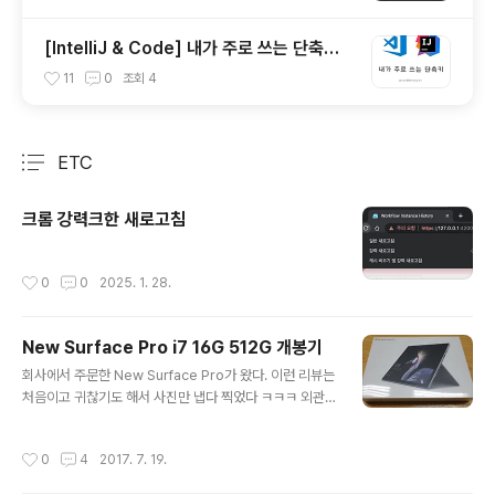
[IntelliJ & Code] 내가 주로 쓰는 단축키
(Shortcut)
11
0
조회
4
ETC
분류 전체보기
주요 글 목록
크롬 강력크한 새로고침
작성시간
0
0
2025. 1. 28.
New Surface Pro i7 16G 512G 개봉기
글 내용
회사에서 주문한 New Surface Pro가 왔다. 이런 리뷰는
처음이고 귀찮기도 해서 사진만 냅다 찍었다 ㅋㅋㅋ 외관
은 기존 Surface Pro4와 거의 동일하다. 쪼오오오끔 얇
아 보이는 거랑 좀 더 눕혀 지는 거? 외엔 동인한 것 같다.
작성시간
0
4
2017. 7. 19.
어댑터도 모양, 볼트, 암페어가 같아서 호환되는 듯 하다.본
체 박스시그니처 타입 커버서피스 마우스본체 개봉!본체는