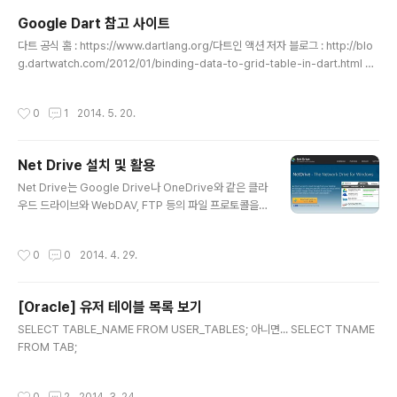
스가 땡길 때가 있는데 그 때 사먹으면 완전 딱일 듯 ㅋ 천
Google Dart 참고 사이트
원이라는 저렴한 가격도 마음에 들고, 커피향도 진하면서
글 내용
달달한 게 내 마음에 쏙 들었다. 언제 또 수입과자 파는데
다트 공식 홈 : https://www.dartlang.org/다트인 액션 저자 블로그 : http://blo
가면 이거 또 사야지 ㅋㅋ
g.dartwatch.com/2012/01/binding-data-to-grid-table-in-dart.html up
date 2014. 05. 20
작성시간
0
1
2014. 5. 20.
Net Drive 설치 및 활용
글 내용
Net Drive는 Google Drive나 OneDrive와 같은 클라
우드 드라이브와 WebDAV, FTP 등의 파일 프로토콜을
내 컴퓨터를 통해서 간편하게 접속할 수 있는 기능을 제공
해주는 프로그램이다. 알드라이브나 질러FTP와 같은 클라
작성시간
0
0
2014. 4. 29.
이언트와 비슷한 성격의 프로그램이지만 다른 점은 항상
연결되어 있어 내 컴퓨터에서 바로 접속할 수 있다는 것. 이
방식이 장점이자 단점이 되는 기능이다. 개인 소유의 컴퓨
[Oracle] 유저 테이블 목록 보기
터에서는 연결해놓고 마음대로 접속하면 되지만 피시방이
글 내용
나 다른 사람의 컴퓨터에서는 설치해서 사용하기엔 부적절
SELECT TABLE_NAME FROM USER_TABLES; 아니면... SELECT TNAME
한 프로그램이다. 설치 방법은 다음과 같다.1. http://www.
FROM TAB;
netdrive.net/index.html 접속 및 Net Drive 인스톨
파일 다운로드 2. 인스톨 파일을 실행하여 설치한다..
작성시간