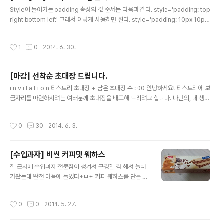
글 내용
Style에 들어가는 padding 속성의 값 순서는 다음과 같다. style='padding: top
right bottom left' 그래서 이렇게 사용하면 된다. style='padding: 10px 10px
10px 10px;' 다 똑같은 값으로 설정할 거면 한 번만 쓰면 된다. style='padding:
10px;'
작성시간
1
0
2014. 6. 30.
[마감] 선착순 초대장 드립니다.
글 내용
i n v i t a t i o n 티스토리 초대장 + 남은 초대장 수 : 00 안녕하세요! 티스토리에 보
금자리를 마련하시려는 여러분께 초대장을 배포해 드리려고 합니다. 나만의, 내 생각
을, 내 기억을 담는 소중한 블로그를 만들고 싶다면 티스토리로 시작해보세요! 티스
토리 블로그는 초대에 의해서만 가입이 가능합니다. 원하시는 분은 댓글에 E-mail
작성시간
0
30
2014. 6. 3.
주소를 남겨주시면 초대장을 보내드립니다. 남겨주실 때에는 꼭 비밀댓글로 남겨주
세요! 초대장을 보내드리고 바로 개설하시지 않으신 분들은 초대장을 회수할 수도 있
으니 바로 개설해주세요! Yes 이런 분들께 드립니다! 1. 다른 블로그를 사용해보셨던
[수입과자] 비씬 커피맛 웨하스
분 2. 이메일 주소가 정상적인 분 3. 블로그를 시작하려는 이유를 남겨주신 분! No
글 내용
이런 분들께 드리지 않아요! ..
집 근처에 수입과자 전문점이 생겨서 구경할 겸 해서 놀러
가봤는데 완전 마음에 들었다+ㅁ+ 커피 웨하스를 단돈 천
원!! 그것도 질소포장 이 따위 꺼 없이 가득 가득 차 있었다!!
위에서 찍은 모습. 정식 수입한 제품이다. 과자 원산지는 태
작성시간
0
0
2014. 5. 27.
국. 요렇게 3개로 나누어져 포장되어 있어 한 번 개봉하면
다 먹어야 한다는 강박관념이 없어서 좋다 ㅋㅋ 가끔 웨하