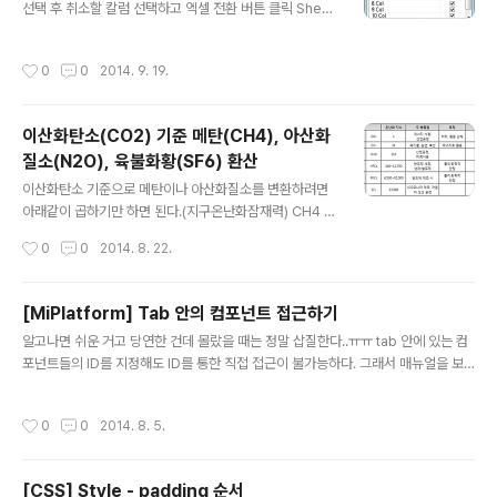
선택 후 취소할 칼럼 선택하고 엑셀 전환 버튼 클릭 Sheet
Filter : Control + H Debug mode : Control + Alt +
Shift + F12 -> 1번키
작성시간
0
0
2014. 9. 19.
이산화탄소(CO2) 기준 메탄(CH4), 아산화
질소(N2O), 육불화황(SF6) 환산
글 내용
이산화탄소 기준으로 메탄이나 아산화질소를 변환하려면
아래같이 곱하기만 하면 된다.(지구온난화잠재력) CH4 x
21 = CO2 N2O x 310 = CO2SF6 x 23900 = CO2
작성시간
0
0
2014. 8. 22.
참고 : http://www.newsis.com/ar_detail/view.htm
l?ar_id=NISX20140616_0012985928&cID=1020
1&pID=10200 참고2 : http://blog.naver.com/keyc
[MiPlatform] Tab 안의 컴포넌트 접근하기
osmos3/100163760323
글 내용
알고나면 쉬운 거고 당연한 건데 몰랐을 때는 정말 삽질한다..ㅠㅠ tab 안에 있는 컴
포넌트들의 ID를 지정해도 ID를 통한 직접 접근이 불가능하다. 그래서 매뉴얼을 보
면서 찾아보면서 tab.GetItem()이나 tab.GetForm() 등의 메소드를 사용해보고
그랬는데도 하위 컴포넌트에 접근하는 걸 실패했다. 역시 멍청하면 몸이 고생.. publ
작성시간
0
0
2014. 8. 5.
ic한 속성으로 지정될 것 같다는 생각이 불현듯이 생각났다. 그래서 해봤더니 잘 접
근할 수 있었다. tab0.tab1.grid_prosList
[CSS] Style - padding 순서