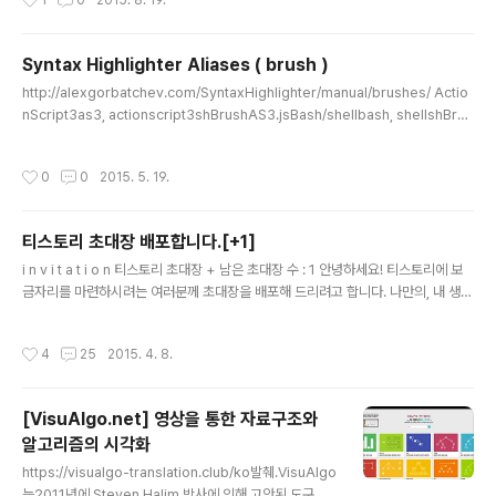
1
0
2015. 8. 19.
Syntax Highlighter Aliases ( brush )
글 내용
http://alexgorbatchev.com/SyntaxHighlighter/manual/brushes/ Actio
nScript3as3, actionscript3shBrushAS3.jsBash/shellbash, shellshBrus
hBash.jsColdFusioncf, coldfusionshBrushColdFusion.jsC#c-sharp, cs
harpshBrushCSharp.jsC++cpp, cshBrushCpp.jsCSScssshBrushCss.j
작성시간
0
0
2015. 5. 19.
sDelphidelphi, pas, pascalshBrushDelphi.jsDiffdiff, patchshBrushDiff.j
sErlangerl, erlangshBrushErlang.jsGroovygroovyshBrushGroovy.jsJ
avaScript..
티스토리 초대장 배포합니다.[+1]
글 내용
i n v i t a t i o n 티스토리 초대장 + 남은 초대장 수 : 1 안녕하세요! 티스토리에 보
금자리를 마련하시려는 여러분께 초대장을 배포해 드리려고 합니다. 나만의, 내 생각
을, 내 기억을 담는 소중한 블로그를 만들고 싶다면 티스토리로 시작해보세요! 티스
토리 블로그는 초대에 의해서만 가입이 가능합니다. 원하시는 분은 댓글에 E-mail
작성시간
4
25
2015. 4. 8.
주소를 남겨주시면 초대장을 보내드립니다. 남겨주실 때에는 꼭 비밀댓글로 남겨주
세요! 초대장을 보내드리고 바로 개설하시지 않으신 분들은 초대장을 회수할 수도 있
으니 바로 개설해주세요! Yes 이런 분들께 드립니다! 1. 다른 블로그를 사용해보셨던
[VisuAlgo.net] 영상을 통한 자료구조와
분 2. 이메일 주소가 정상적인 분 3. 블로그를 시작하려는 이유를 남겨주신 분! No
알고리즘의 시각화
이런 분들께 드리지 않아요! 1..
글 내용
https://visualgo-translation.club/ko발췌.VisuAlgo
는2011년에 Steven Halim 박사에 의해 고안된 도구로