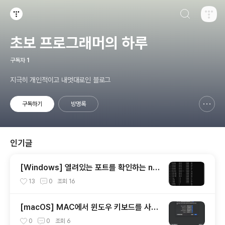
검색하기
티스토리
초보 프로그래머의 하루
구독자
1
지극히 개인적이고 내멋대로인 블로그
구독하기
방명록
신고하기 레이어
열기
인기글
[Windows] 열려있는 포트를 확인하는 net
stat 사용 방법
13
0
조회
16
[macOS] MAC에서 윈도우 키보드를 사용
할 때 옵션(alt)키와 커맨트키를 바꾸는 방법
0
0
조회
6