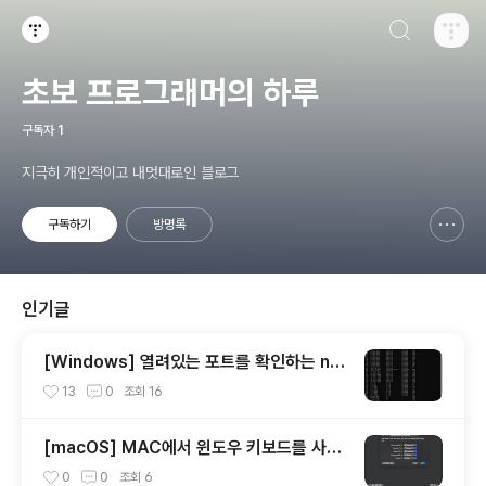
검색하기
티스토리
초보 프로그래머의 하루
구독자
1
지극히 개인적이고 내멋대로인 블로그
구독하기
방명록
신고하기 레이어
열기
인기글
[Windows] 열려있는 포트를 확인하는 net
stat 사용 방법
13
0
조회
16
[macOS] MAC에서 윈도우 키보드를 사용
할 때 옵션(alt)키와 커맨트키를 바꾸는 방법
0
0
조회
6