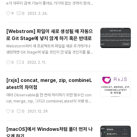
e가 아무리 검색 기능이 좋아도 거기에 없는 것까지 찾아
주진 않으니 말이다. 다른 방법으로 찾아야 하는데 하나는
작성시간
9
0
2022. 2. 26.
Shift 키를 두 번 눌러서 전체 찾기를 한 다음에(혹은 Acti
on 찾기로) Memory Indicator를 on 하는 방법이 있고
다른 하나는 WebStorm 창의 오른쪽 아래 영역에 마우스
[Webstrom] 파일이 새로 생성될 때 자동으
우클릭을 해서 설정하는 방법 두 가지가 있다. 편한 방법을
로 Git Stage에 넣지 않게 하기 혹은 반대로
찾아 사용하면 되겠다. 첫 번째 방법: Actions 에서 mem
글 내용
ory를 검색하여 메모리 사용 표시가 나오게 하는 방법 두
Webstorm에서 새 프로젝트에 파일을 새로 추가하거나
번째 방법: 하단 영역을 마우스 우클릭하고 나오는 메뉴에
생성하면 Git Stage에 넣을 것인지 안 넣을 것인지를 물
서 선택하여 표시하는 방법 그리고 Memory Indicator
어본다. 바로 이렇게! 나는 자동으로 Stage에 넣는 게 편
작성시간
0
2
2022. 2. 11.
를 클릭하면 Gabage Collecti..
할 것 같아서 Don't ask again을 체크하고 Add 버튼을
클릭해서 넘겼었다. 하지만 그건 나의 착각이었다는 걸 얼
마 지나지 않아 알게되었다. 수정이 끝나 Git Commit을
[rxjs] concat, merge, zip, combineL
할 때 Comment에 수정 내용을 입력하는데 나는 파일을
atest의 차이점
하나씩 Stage에 올리면서 체크하여 Comment의 내용을
글 내용
채워가는 스타일이다. 그런데 이미 미리 Stage에 있으니
여러 Observable을 한 번에 처리하기 위한 함수인 con
까 자꾸 빠뜨리고 Comment를 작성하게 되는 문제가 발
cat, merge, zip, 그리고 combineLatest의 사용 방법
생했다. 그래서 다시 푸는 옵션을 찾아 헤맸다. 찾아보니 O
을 알아보고 차이점도 같이 알아보려 한다. 유능하고 센스
작성시간
3
0
2021. 12. 29.
ption은 여기에 있었다. Webstorm은 설정 항..
있는 개발자라면 이름만 보고도 그 사용법과 차이점을 알
수 있겠지만 나같은 초보 개발자는 이렇게 친절한 포스팅
을 통해야만 그 사용법과 차이점을 알 수 있어 나와 같은 초
[macOS]에서 Windows처럼 폴더 먼저 나
보 개발자들을 위해 이 포스트를 작성한다. 일단 먼저 같은
오게 하기