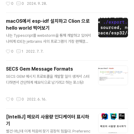
작성시간
0
0
2024. 9. 28.
다. 해서 키보드 단축키를 다 찾아봤더니 설정에 있었
다!. 안 띄워지게 하는 건 아래와 같이 진행!중간에 키보드
단축키 선택서비스탭 > 텍스트 > 터미널에서 man 페이지
macOS에서 esp-idf 설치하고 Clion 으로
인덱스 검색
hello world 찍어보기
글 내용
나는 Typescript를 webstorm을 통해 개발하고 있어서
나에게 IDE는 jetbrains 사의 프로그램이 가장 편해졌다.
그러다보니 아두이노에서 Clion은 비주류지만 익숙한 툴
작성시간
0
1
2022. 7. 7.
이 좋을 것 같아서 선택했는데 호환성이 생각보다 많이 나
빴다;; 내가 사용한 프로그램 버전 Homebrew 3.5.4 Py
thon 3.10.5 cmake 3.23.2 ninja 1.11.0 dfu-util 0.11
SECS Gem Message Formats
fish 3.5.0 Homebrew 설치 shell에서 아래의 커맨드
글 내용
SECS GEM 메시지 프로토콜을 개발할 일이 생겨서 스터
를 치면 알아서 설치 됨! /bin/bash -c "$(curl -fsSL htt
디하면서 간단하게 메모식으로 남기려고 하는 포스팅!
ps://raw.githubusercontent.com/Homebrew/inst
all/HEAD/install.sh)" 설치는 알아서 되지만 home은 지
정해줘야 ..
작성시간
0
0
2022. 6. 16.
[IntelliJ] 메모리 사용량 인디케이터 표시하
기
글 내용
별건 아닌데 이게 처음에 찾기 굉장히 힘들다. Preferenc