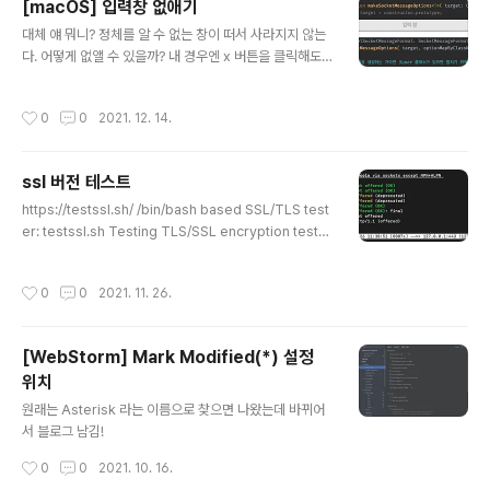
[macOS] 입력창 없애기
와 Eclipse 단축키, 그리고 Jetbrains의 IntelliJ까지 서
글 내용
대체 얘 뭐니? 정체를 알 수 없는 창이 떠서 사라지지 않는
로 중요하게 생각하고 있는 기능들 그리고 방향 및 철학이
다. 어떻게 없앨 수 있을까? 내 경우엔 x 버튼을 클릭해도
달라 병행해서 사용하기 까다로우면서도 쉽다.(?))이 포스
webstorm의 editor 창을 클릭할 때마다 계속 생겨났다.
트는 원래 IntelliJ 단축키만 작성하는 포스트였는데 Intell
어떻게 해야 없앨 수 있을까???? 결국 WebStorm 재실행
iJ가 점점 무거워지고 Java 개발을 점점 안 하게 되면서 V
작성시간
0
0
2021. 12. 14.
을 통해 해결했다. 응용 프로그램 강제 종료를 통해 Finde
isual Studio Code로 넘어가려..
r를 재실행 했는데도 안 없어졌고... actvity moinitor를
통해서 강제 종료 했는데도 안 없어진다. 뭐냐 너 좀비냐 결
ssl 버전 테스트
국엔 WebStorm을 재실행했다. 띄워놓은 서비스 때문에
글 내용
귀찮았지만 방법이 없었다...
https://testssl.sh/ /bin/bash based SSL/TLS test
er: testssl.sh Testing TLS/SSL encryption tests
sl.sh is a free command line tool which checks a
server's service on any port for the support of
작성시간
0
0
2021. 11. 26.
TLS/SSL ciphers, protocols as well as recent cr
yptographic flaws and more. Key features Clear
output: you can tell easily wheth testssl.sh
[WebStorm] Mark Modified(*) 설정
위치
글 내용
원래는 Asterisk 라는 이름으로 찾으면 나왔는데 바뀌어
서 블로그 남김!
작성시간
0
0
2021. 10. 16.