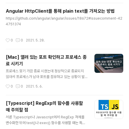
Angular HttpClient를 통해 plain text를 가져오는 방법
글 내용
https://github.com/angular/angular/issues/18672#issuecomment-42
4751374
작성시간
0
0
2021. 5. 28.
[Mac] 열려 있는 포트 확인하고 프로세스 종
료 시키기
글 내용
프로세스 찾기 가끔 종료 시켰는데 정상적으로 종료되지
않아서 프로세스가 남아 포트를 점유하고 있는 상황이 발
생한다. 내 경우는 Windows에서는 꽤 빈번하게 발생해
작성시간
0
0
2021. 5. 6.
서 netstat를 잘 쓰니까 커맨드를 안 잊어버리는데 Mac
에서는 잘 안 쓰다보니까 자꾸 까먹어서 이렇게 포스팅 남
긴다. sudo lsof -P -i :[포트번호] [포트번호] 부분을 각
[Typescript] RegExp의 함수를 사용할
자 검색하려는 포트 번호로 변경하여 실행하면 다음과 같
때 주의할 점
은 결과를 얻을 수 있다. 실행결과를 보면 알겠지만 NAME
글 내용
부분에서 *:4040이 내가 검색하려고 한 프로세스이다. 때
서론 Typescript나 Javascript에서 RegExp 객체를
에 따라서 * 부분이 달라질 수 있다.(리슨 대상에 따라서 달
변수화한 뒤에 test()나 exec() 함수를 사용할 때는 특별
라진다.) 하나의 프로세스만 나오는 게 아니라 여러 프로세
히 주의할 점이 있다. 바로 lastIndex. 정규표현식을 사용