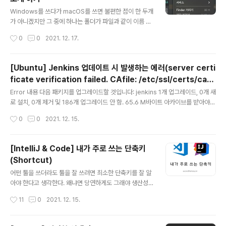
Observable 세 가지를 두고 concat, merge, zip, co
글 내용
mbineLatest 한 번씩 실행해보자. 그리고 하나씩 설명할
Windows를 쓰다가 macOS를 쓰면 불편한 점이 한 두개
것이다. 그리고 결과값을 직접 보는 방법은 F12를 눌러 D
가 아니겠지만 그 중에 하나는 폴더가 파일과 같이 이름 정
evTools를 켜고 Console 탭을 띄워놓은 뒤에 jsfiddle
렬이 되는 거였다. 그래서 환경설정을 이리저리 찾아봤는
작성시간
0
0
2021. 12. 17.
탭 중 Result를 ..
데 Finder 환경 설정에 있었을 줄이야! Finder 환경설정
은 단축키 (Finder > ⌘ + ,)를 사용하거나 Finder > Me
nu > 환경설정 으로 들어갈 수 있다. 그리고 Finder 환경
[Ubuntu] Jenkins 업데이트 시 발생하는 에러(server certi
설정에서 고급 탭 > 폴더 우선 정렬에서 윈도우에서 체크!
ficate verification failed. CAfile: /etc/ssl/certs/ca-c
하게되면 이렇게 바뀌는 것을 볼 수 있다!
글 내용
ertificates.crt CRLfile: none) 해결 방법
Error 내용 다음 패키지를 업그레이드할 것입니다: jenkins 1개 업그레이드, 0개 새
로 설치, 0개 제거 및 186개 업그레이드 안 함. 65.6 M바이트 아카이브를 받아야
합니다. 이 작업 후 11.8 M바이트의 디스크 공간이 비워집니다. 오류:1 https://pk
작성시간
0
0
2021. 12. 15.
g.jenkins.io/debian-stable binary/ jenkins 2.235.2 server certificate v
erification failed. CAfile: /etc/ssl/certs/ca-certificates.crt CRLfile: non
e E: https://pkg.jenkins.io/debian-stable/binary/jenkins_2.235.2_all.d
[IntelliJ & Code] 내가 주로 쓰는 단축키
eb 파일을 받는데 실패했습니다 server ce..
(Shortcut)
글 내용
어떤 툴을 쓰더라도 툴을 잘 쓰려면 최소한 단축키를 잘 알
아야 한다고 생각한다. 왜냐면 당연하게도 그래야 생산성
이 좋아지니까. 그래서 나는 어떤 툴을 처음 접할 때에는 단
작성시간
11
0
2021. 12. 15.
축키 목록을 먼저 본다. 기능 나열이 되어 있어 어떤 기능들
이 있는지 알기 쉽고, 또 그 툴이 밀고 있는 주요 기능들이
어떤 것들인지도 알 수 있어서 좋다. (MS의 Code 단축키