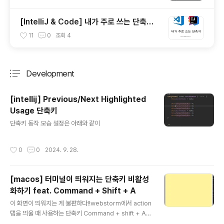
[IntelliJ & Code] 내가 주로 쓰는 단축키
(Shortcut)
11
0
조회
4
Development
분류 전체보기
주요 글 목록
[intellij] Previous/Next Highlighted
Usage 단축키
글 내용
단축키 동작 모습 설정은 아래와 같이
작성시간
0
0
2024. 9. 28.
[macos] 터미널이 띄워지는 단축키 비활성
화하기 feat. Command + Shift + A
글 내용
이 화면이 띄워지는 게 불편하다!!webstorm에서 action
탭을 띄울 때 사용하는 단축키 Command + shift + A를
누르면 아래와 같이 터미널이 띄워지면서 불편하게 만든