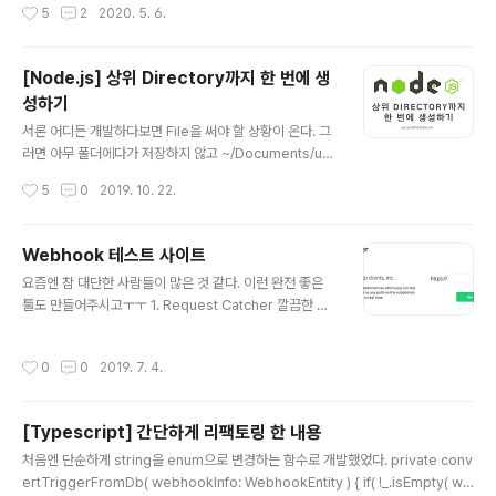
작성시간
5
2
2020. 5. 6.
스가 나오는 이유는 여러가지가 있겠지만 이 경우엔 바라
할 때 flag로 넣을 수 있는 옵션 중에 g가 있는데 이것은 전
보고 있는 프로..
체 찾기를 하겠다는 옵션이다. 이걸 넣어서 사용하면 내부
적으로 lastIndex를 사용하게 되는데 lastIndex 속성은
[Node.js] 상위 Directory까지 한 번에 생
함수를 실행할 때마다 값을 기억하고 다시 시작할 때 그 위
성하기
치에서 검색을 시작한다. 그러니까 대상자 하나를 가지고
글 내용
검색할 때는 괜찮을 수 있으나, 단순 검색으로 여러 대상을
서론 어디든 개발하다보면 File을 써야 할 상황이 온다. 그
가지고 검색을 할 때는 100% 문제가 된다. 원인 위의 코드
러면 아무 폴더에다가 저장하지 않고 ~/Documents/upl
를 보면 결과값이 true, true, 가 나오는 것으로 기대하지
oad/image 와 같은 정리된 디렉토리 계층을 사용할 것이
작성시간
5
0
2019. 10. 22.
만 실제로는 true, fal..
다. 문제는 여기서 발생한다. 정리된 디렉토리 계층을 사용
하려면 디렉토리가 여러 개가 되어야 하는데 Node.js에서
지원하는 fs.mkdir은 여러 디렉토리를 한 번에 생성해주
Webhook 테스트 사이트
지 않는다. ~/Documents/upload/image 를 생성해서
글 내용
요즘엔 참 대단한 사람들이 많은 것 같다. 이런 완전 좋은
사용하려면 ~/Documents는 원래 있는 거니 상관 없고,
툴도 만들어주시고ㅜㅜ 1. Request Catcher 깔끔한 디
upload와 image 두 가지 디렉토리를 생성해줘야 한다.
자인의 사이트. 편하게 Request를 테스트 할 수 있지만
그래서 패키지 mkdirp를 따로 추가하여 사용하고 있었는
단점으로 바디가 한 줄로 나와서 데이터를 한 눈에 알아보
데 Node.js 10.12 버전부터는 recursive 옵션을 true
작성시간
0
0
2019. 7. 4.
기가 힘들다. 특이하게 서브 도메인을 설정해서 Request
로 주면 되네? ㅋㅋㅋㅋㅋ ..
를 받는 형식인데 test와 같은 잘 사용하는 단어로 들어가
면 다른 사람이 테스트하는 게 같이 들어올 수 있다. http
[Typescript] 간단하게 리팩토링 한 내용
s://requestcatcher.com/ Request Catcher — rec
글 내용
ord HTTP requests, webhooks, API calls Reque
처음엔 단순하게 string을 enum으로 변경하는 함수로 개발했었다. private conv
st Catcher will create a subdomain on which you
ertTriggerFromDb( webhookInfo: WebhookEntity ) { if( !_.isEmpty( we