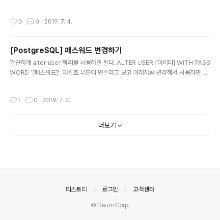
can test an application. Al..
bhookInfo.triggerStr ) ) { return trigger = webhookInfo.triggerStr.split
( ',' ).map( v => IncomingTriggerType[ v ] ); } return undefined; } 그러다
작성시간
0
0
2019. 7. 4.
타입이 늘어나 이렇게 되어버렸다. private convertTriggerFromDb( webho
okInfo: WebhookEntity ) { if( !_.isEmpty( webhookInfo.triggerStr ) ) { if(
webhoo..
[PostgreSQL] 패스워드 변경하기
글 내용
간단하게 alter user 쿼리를 사용하면 된다. ALTER USER [아이디] WITH PASS
WORD '[패스워드]'; 대괄호 부분이 변수라고 보고 아래처럼 변경해서 사용하면 된
다. ALTER USER posuser WITH PASSWORD 'wpek2k3j3lqe';
작성시간
1
0
2019. 7. 2.
더보기
의안내
티스토리
로그인
고객센터
© Daum Corp.