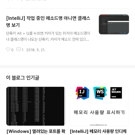
r 단축키는 Command + K,아쉽게도 Network의 Clea
r 단축키는 없다ㅜㅜ 편법으로 Recording Network를
껐다가 키면 로그가 사라지는데 그걸 이용해서 Comman
[IntelliJ] 작업 중인 메소드명 아니면 클래스
d + E를 두 번 누르면 된다. (https://stackoverflow.co
m/questions/47993352/chrome-devtools-shor
명 보기
글 내용
tcut-to-clear-network-tab-logs)참고로 터미널 클
단축키 Alt + Q를 누르면 커서가 있는 위치의 메소드명이
리어 단축키도 Command + K이다.
나 클래스명이 나오는 단축키. 커서가 메소드 안에 있으면
메소드명이 먼저 보여지고 한 번 더 누르면 클래스명이 나
0
1
2018. 5. 21.
온다. 커서가 메소드 밖 클래스 안에 있으면 클래스명이 먼
저 나온다.
이 블로그 인기글
[Windows] 열려있는 포트를 확
[IntelliJ] 메모리 사용량 인디케