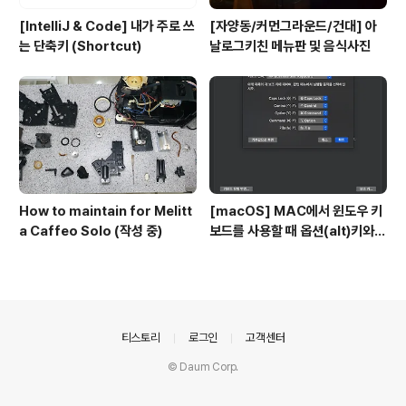
[IntelliJ & Code] 내가 주로 쓰
[자양동/커먼그라운드/건대] 아
는 단축키 (Shortcut)
날로그키친 메뉴판 및 음식사진
How to maintain for Melitt
[macOS] MAC에서 윈도우 키
a Caffeo Solo (작성 중)
보드를 사용할 때 옵션(alt)키와
커맨트키를 바꾸는 방법
의안내
티스토리
로그인
고객센터
© Daum Corp.