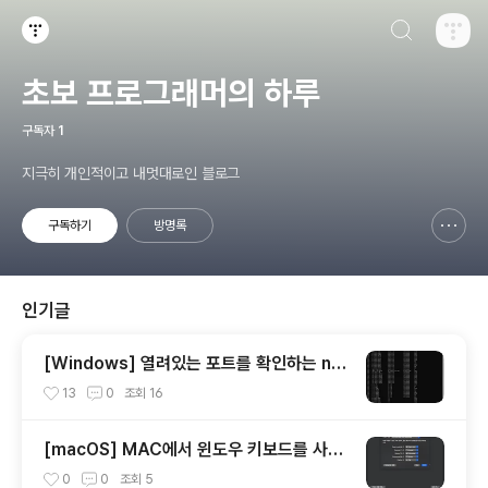
검색하기
티스토리
초보 프로그래머의 하루
구독자
1
지극히 개인적이고 내멋대로인 블로그
구독하기
방명록
신고하기 레이어
열기
인기글
[Windows] 열려있는 포트를 확인하는 net
stat 사용 방법
13
0
조회
16
[macOS] MAC에서 윈도우 키보드를 사용
할 때 옵션(alt)키와 커맨트키를 바꾸는 방법
0
0
조회
5