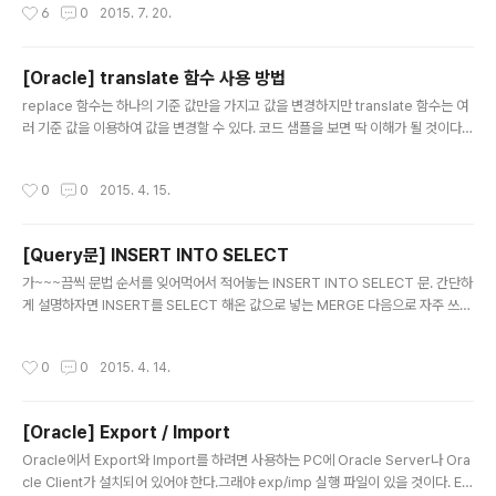
작성시간
6
0
2015. 7. 20.
먼저 연결되어 있는 Connection을 보는 방법이다. SELECT s.status, s.* FRO
M v$session s 그럼 active, 나 inactive 상태인 것들이 나오는데 봐서 안 쓰는
것들은 수동으로 없애주면 된다. 없애는 방법은 아래와 같다. ALTER SYSTEM KIL
[Oracle] translate 함수 사용 방법
L SESSION 'session ID, 시리얼번호'; 이런 식으로 하나씩 킬해주는..
글 내용
replace 함수는 하나의 기준 값만을 가지고 값을 변경하지만 translate 함수는 여
러 기준 값을 이용하여 값을 변경할 수 있다. 코드 샘플을 보면 딱 이해가 될 것이다. t
ranslate( 변경대상값, 변경기준값, 변경될값 ) translate( '001487573', '0123
456789', '０１２３４５６７８９' ) 이렇게 사용하면 원래 숫자 '00148757
작성시간
0
0
2015. 4. 15.
3'였지만 특수문자'００１４８７５７３'으로 변경되어 리턴될 것이다.
[Query문] INSERT INTO SELECT
글 내용
가~~~끔씩 문법 순서를 잊어먹어서 적어놓는 INSERT INTO SELECT 문. 간단하
게 설명하자면 INSERT를 SELECT 해온 값으로 넣는 MERGE 다음으로 자주 쓰는
마법의 쿼리문이다. INSERT INTO INSERT_TABLE_NAME ( SELECT COLU
MN1, COLUMN2, COLUMN3, COLUMN4 FROM SELECT_TABLE_NAME
작성시간
0
0
2015. 4. 14.
WHERE SID = 1 ); INSERT_TABLE_NAME : INSERT가 적용될, 실제 값이 들어
갈 테이블명COLUMN1~4 : 가져올 데이터, 그리고 넣어줄 데이터가 될.SELECT_
TABLE_NAME : 가져올 데이터가 있는 테이블명WHERE~ : WHERE절은 있어도
[Oracle] Export / Import
되고 없어도 되지만 테이블을 통째로 복사할 거 아니면 쓴다고..
글 내용
Oracle에서 Export와 Import를 하려면 사용하는 PC에 Oracle Server나 Ora
cle Client가 설치되어 있어야 한다.그래야 exp/imp 실행 파일이 있을 것이다. Ex