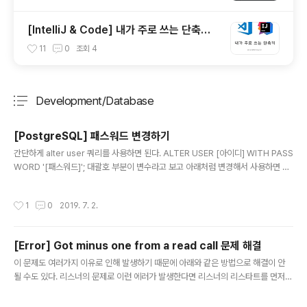
[IntelliJ & Code] 내가 주로 쓰는 단축키
(Shortcut)
11
0
조회
4
Development/Database
분류 전체보기
주요 글 목록
[PostgreSQL] 패스워드 변경하기
글 내용
간단하게 alter user 쿼리를 사용하면 된다. ALTER USER [아이디] WITH PASS
WORD '[패스워드]'; 대괄호 부분이 변수라고 보고 아래처럼 변경해서 사용하면 된
다. ALTER USER posuser WITH PASSWORD 'wpek2k3j3lqe';
작성시간
1
0
2019. 7. 2.
[Error] Got minus one from a read call 문제 해결
글 내용
이 문제도 여러가지 이유로 인해 발생하기 때문에 아래와 같은 방법으로 해결이 안
될 수도 있다. 리스너의 문제로 이런 에러가 발생한다면 리스너의 리스타트를 먼저
해보는 게 좋을 수도 있다. 여튼 여러가지 이유 중에 Connection이 살아 있어서 더
이상 접속할 수 없을 때 저런 에러가 나온다면 아래와 같은 방법으로 해결할 수 있다.