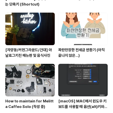
는 단축키 (Shortcut)
[자양동/커먼그라운드/건대] 아
파란만장한 전세금 반환기 (아직
날로그키친 메뉴판 및 음식사진
끝나지 않은...)
How to maintain for Melitt
[macOS] MAC에서 윈도우 키
a Caffeo Solo (작성 중)
보드를 사용할 때 옵션(alt)키와
커맨트키를 바꾸는 방법