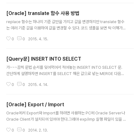
로 해결할 수 있다. 먼저 연결되어 있는 Connection을 보는 방법이다. SELEC
T s.status, s.* FROM v$session s 그럼 active, 나 inactive 상태인 것
[Oracle] translate 함수 사용 방법
들이 나오는데 봐서 안 쓰는 것들은 수동으로 없애주면 된다. 없애는 방법은 아
글 내용
래와 같다. ALTER SYSTEM KILL SESSION 'session ID, 시리얼번호'; 이
replace 함수는 하나의 기준 값만을 가지고 값을 변경하지만 translate 함수
런 식으로 하나씩 킬해주는..
는 여러 기준 값을 이용하여 값을 변경할 수 있다. 코드 샘플을 보면 딱 이해가
될 것이다. translate( 변경대상값, 변경기준값, 변경될값 ) translate( '0014
0
0
2015. 4. 15.
87573', '0123456789', '０１２３４５６７８９' ) 이렇게 사용하면 원래
숫자 '001487573'였지만 특수문자'００１４８７５７３'으로 변경되어 리
턴될 것이다.
[Query문] INSERT INTO SELECT
글 내용
가~~~끔씩 문법 순서를 잊어먹어서 적어놓는 INSERT INTO SELECT 문.
간단하게 설명하자면 INSERT를 SELECT 해온 값으로 넣는 MERGE 다음으
로 자주 쓰는 마법의 쿼리문이다. INSERT INTO INSERT_TABLE_NAME (
0
0
2015. 4. 14.
SELECT COLUMN1, COLUMN2, COLUMN3, COLUMN4 FROM SEL
ECT_TABLE_NAME WHERE SID = 1 ); INSERT_TABLE_NAME : INSE
RT가 적용될, 실제 값이 들어갈 테이블명COLUMN1~4 : 가져올 데이터, 그리
[Oracle] Export / Import
고 넣어줄 데이터가 될.SELECT_TABLE_NAME : 가져올 데이터가 있는 테이
글 내용
블명WHERE~ : WHERE절은 있어도 되고 없어도 되지만 테이블을 통째로 복
Oracle에서 Export와 Import를 하려면 사용하는 PC에 Oracle Server나
사할 거 아니면 쓴다고..
Oracle Client가 설치되어 있어야 한다.그래야 exp/imp 실행 파일이 있을 것
이다. Exportexp USER_ID/PASSWORD@[SERVER_NAME] owner=
0
0
2014. 2. 13.
OWNER_USER_ID file='FILE_PATH'대문자로만 쓰여진 부분은 Oracle 환
경에 따라 바뀌거나 Export하려는 User, DB에 따라서 달라진다.USER_ID, P