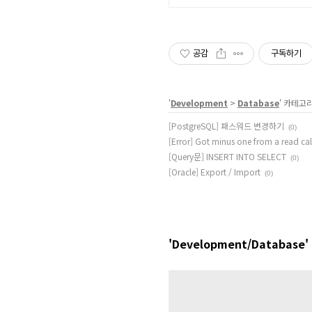
공감
구독하기
'
Development
>
Database
' 카테고
[PostgreSQL] 패스워드 변경하기
(0)
[Error] Got minus one from a read 
[Query문] INSERT INTO SELECT
(0)
[Oracle] Export / Import
(0)
'Development/Database'