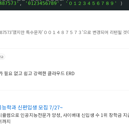
487573'
, 
'0123456789'
, 
'０１２３４５６７８９'
)
1487573'였지만 특수문자'００１４８７５７３'으로 변경되어 리턴될 것
광고
설치가 필요 없고 쉽고 강력한 클라우드 ERD
학과 신편입생 모집 7/27~
큘럼으로 인공지능전문가 양성, 사이버대 신입생 수 1위 장학금 지급
위까지