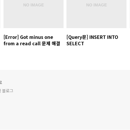
[Error] Got minus one
[Query문] INSERT INTO
from a read call 문제 해결
SELECT
루
인 블로그