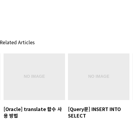
Related Articles
[Oracle] translate 함수 사
[Query문] INSERT INTO
용 방법
SELECT