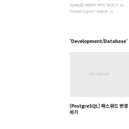
[Query문] INSERT INTO SELECT
(0)
[Oracle] Export / Import
(0)
'Development/Database'
[PostgreSQL] 패스워드 변경
하기