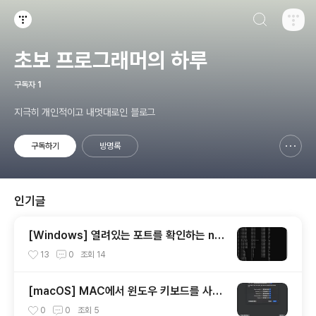
검색하기
티스토리
초보 프로그래머의 하루
구독자
1
지극히 개인적이고 내멋대로인 블로그
구독하기
방명록
신고하기 레이어
열기
인기글
[Windows] 열려있는 포트를 확인하는 net
stat 사용 방법
13
0
조회
14
[macOS] MAC에서 윈도우 키보드를 사용
할 때 옵션(alt)키와 커맨트키를 바꾸는 방법
0
0
조회
5