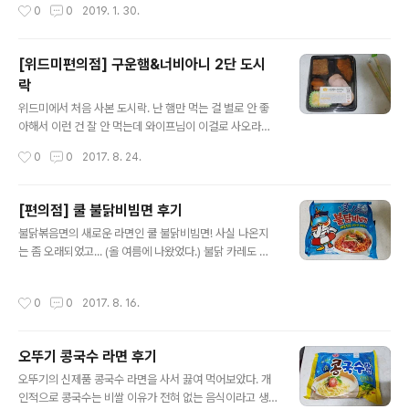
작성시간
0
0
2019. 1. 30.
좋았고 조금 매웠다. (독도사랑이라지만 원재료는 독도랑
듯.냉동 상태 그대로의 모습 ㅋ 한 팩에 딱 9개 들어 있다.
전혀 상관 없는 듯...)그리고 요즘엔 전자레인지로 돌려 먹
한 팩은 이렇..
는 라면이 많이 나와서 그런지 요것도 전자레인지 사용 가
[위드미편의점] 구운햄&너비아니 2단 도시
능 라면이었다.수익금의 일부는 독도 발전을 위해 사용된
락
다고 한다.조리법은 일반 컵라면과 동일함.원재료목록스프
글 내용
는 건더기스프, 분말스프로 일반 라면과 동일했다.요렇게
위드미에서 처음 사본 도시락. 난 햄만 먹는 걸 별로 안 좋
뿌려서 뜨거운 물을 부우면 된다.이런 비주얼이고 개인적
아해서 이런 건 잘 안 먹는데 와이프님이 이걸로 사오라고
으로는 맛있는 편이라고 생각한다. (왼쪽에 LA갈비는 더럽
해서 샀다. 진짜 김치 빼고 다 햄 ㅋㅋ 햄 좋아하는 사람은
작성시간
0
0
2017. 8. 24.
게 나왔....;;)
좋아할 듯 싶다. 특이한 건 너비아니가 꽤 맵다. 매운 너비
아니 첨 먹어본다. 그리고 코우슬로 맛있었음~이렇게 생겼
음 ㅋ글씨가 너무 붙어 있어서 잘 안 보인다ㅠㅠ 조리 방법
[편의점] 쿨 불닭비빔면 후기
은 뚜껑 개봉 후 1분 정도 돌리면 된다. 아. 코우슬로는 빼고
글 내용
불닭볶음면의 새로운 라면인 쿨 불닭비빔면! 사실 나온지
돌리는 게 좋을 거다 ㅎㅎ이런 구조로 되어 있음.
는 좀 오래되었고... (올 여름에 나왔었다.) 불닭 카레도 나
온 마당에 늦은 포스팅...; 맛은 일반 비빔면(팔도 기준)보다
조금 더 맵지만 비빔면의 새콤 달콤한 맛이 조금 덜하다. 이
작성시간
0
0
2017. 8. 16.
라면도 개인적으로는 맛있긴 하지만 팔도 비빔면이 더 좋
다 ㅎ불닭볶음면에 비해서 맵기 정도가 약 1/3 정도 되나보
다.액상스프와 후레이크가 있다.삶은 면소스가 생각보다
오뚜기 콩국수 라면 후기
묽다.맛있음!! 확실히 색다른 비빔면이라 가끔 생각날 것 같
글 내용
다.
오뚜기의 신제품 콩국수 라면을 사서 끓여 먹어보았다. 개
인적으로 콩국수는 비쌀 이유가 전혀 없는 음식이라고 생