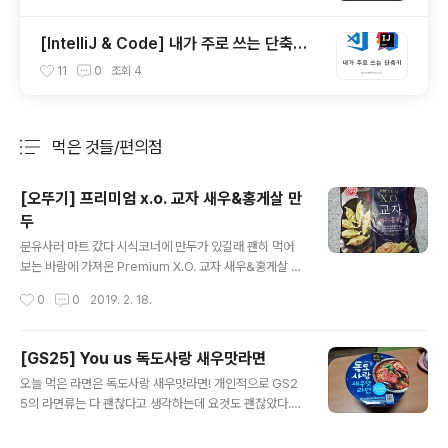
[IntelliJ & Code] 내가 주로 쓰는 단축키
(Shortcut)
11
0
조회
4
먹은 것들/편의점
분류 전체보기
주요 글 목록
[오뚜기] 프리미엄 x.o. 교자 새우&홍게살 만
두
글 내용
분유사러 마트 갔다 시식코너에 만두가 있길래 괜히 먹어
보는 바람에 가져온 Premium X.O. 교자 새우&홍게살 만
두 ㅋㅋㅋㅋ. 오뚜기가 맛있을 확률이 높은 편이긴 하지만
작성시간
0
0
2019. 2. 18.
(요즘엔 상향 평준화돼서 웬만한 브랜드면 다 맛있는 편이
긴 하지만) 요건 좀 별로였던 것 같다. 맛이 없다는 건 아니
고 맛은 있으나 가격이 좀 있는 편이고 비비고 브랜드의 새
[GS25] You us 독도사랑 새우맛라면
우 만두가 더 맛있다고 생각된다. 새우&홍게살 만두라고는
글 내용
오늘 먹은 라면은 독도사랑 새우맛라면! 개인적으로 GS2
하지만 실제 식감은 일반 교자와 많이 차이 나지 않는다. 고
5의 라면류는 다 괜찮다고 생각하는데 요것도 괜찮았다.
기가 주로 씹히고 새우나 홍게살은 잘아서 잘 느껴지지 않
(참고로 GS25의 오모리김치찌개라면 완전 맛있다. ㅎㅎ)
았다. 가격은 아래 사진 2팩에 할인해서 7000원 정도였던
해물(새우) 냄새가 많이 나고 내가 좋아하는 미역이 많아서
걸로 기억한다. 겉표지 조리법은 일반 교자 만두와 동일한