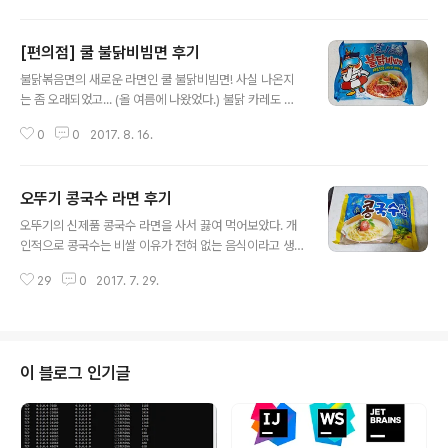
게 나왔....;;)
아니 첨 먹어본다. 그리고 코우슬로 맛있었음~이렇게 생겼
음 ㅋ글씨가 너무 붙어 있어서 잘 안 보인다ㅠㅠ 조리 방법
[편의점] 쿨 불닭비빔면 후기
은 뚜껑 개봉 후 1분 정도 돌리면 된다. 아. 코우슬로는 빼고
글 내용
돌리는 게 좋을 거다 ㅎㅎ이런 구조로 되어 있음.
불닭볶음면의 새로운 라면인 쿨 불닭비빔면! 사실 나온지
는 좀 오래되었고... (올 여름에 나왔었다.) 불닭 카레도 나
온 마당에 늦은 포스팅...; 맛은 일반 비빔면(팔도 기준)보다
0
0
2017. 8. 16.
조금 더 맵지만 비빔면의 새콤 달콤한 맛이 조금 덜하다. 이
라면도 개인적으로는 맛있긴 하지만 팔도 비빔면이 더 좋
다 ㅎ불닭볶음면에 비해서 맵기 정도가 약 1/3 정도 되나보
오뚜기 콩국수 라면 후기
다.액상스프와 후레이크가 있다.삶은 면소스가 생각보다
글 내용
묽다.맛있음!! 확실히 색다른 비빔면이라 가끔 생각날 것 같
오뚜기의 신제품 콩국수 라면을 사서 끓여 먹어보았다. 개
다.
인적으로 콩국수는 비쌀 이유가 전혀 없는 음식이라고 생
각한다. 근데 음식점들이 파는 가격은 계절메뉴 뭐뭐뭐 하
29
0
2017. 7. 29.
면서 6000원, 7000원에 파는 경우가 대부분이다. 솔직
히 너무 비싸. 개인적으로 최고의 콩국수는 시장에 있는 두
부를 전문으로 만들어 파는 곳에서 국물을 사다가 해먹는
거다. 진짜 웬만한 식당의 콩국수는 저리 가라이고 가격도
엄청 저렴하게 먹을 수 있다. 여튼 그런 메뉴가 라면으로 나
이 블로그 인기글
왔다!! 결론부터 말하자면 아주 괜찮다!! 맛도 좋고 가격도
개당 천원 정도밖에 안 해 완전 맘에 든다 ㅎ 콩국수 라면
앞면 끓이는 방법은 차갑게 해서 먹는 라면과 동일하다. 스
프가 큼지막하다. 끓이기 전의 면은 겉보기엔 사리면과 그