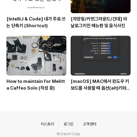
[IntelliJ & Code] 내가 주로 쓰
[자양동/커먼그라운드/건대] 아
는 단축키 (Shortcut)
날로그키친 메뉴판 및 음식사진
How to maintain for Melitt
[macOS] MAC에서 윈도우 키
a Caffeo Solo (작성 중)
보드를 사용할 때 옵션(alt)키와
커맨트키를 바꾸는 방법
의안내
티스토리
로그인
고객센터
© Daum Corp.