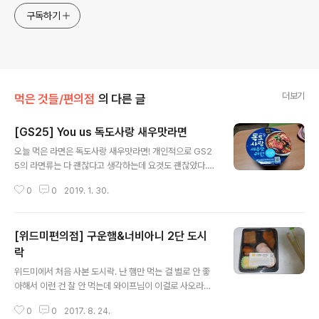
구독하기
더보기
먹은 것들/편의점
의 다른 글
[GS25] You us 독도사랑 새우맛라면
글 내용
오늘 먹은 라면은 독도사랑 새우맛라면! 개인적으로 GS2
5의 라면류는 다 괜찮다고 생각하는데 요것도 괜찮았다.
(참고로 GS25의 오모리김치찌개라면 완전 맛있다. ㅎㅎ)
0
0
2019. 1. 30.
해물(새우) 냄새가 많이 나고 내가 좋아하는 미역이 많아서
좋았고 조금 매웠다. (독도사랑이라지만 원재료는 독도랑
전혀 상관 없는 듯...)그리고 요즘엔 전자레인지로 돌려 먹
[위드미편의점] 구운햄&너비아니 2단 도시
는 라면이 많이 나와서 그런지 요것도 전자레인지 사용 가
능 라면이었다.수익금의 일부는 독도 발전을 위해 사용된
락
글 내용
다고 한다.조리법은 일반 컵라면과 동일함.원재료목록스프
위드미에서 처음 사본 도시락. 난 햄만 먹는 걸 별로 안 좋
는 건더기스프, 분말스프로 일반 라면과 동일했다.요렇게
아해서 이런 건 잘 안 먹는데 와이프님이 이걸로 사오라고
뿌려서 뜨거운 물을 부우면 된다.이런 비주얼이고 개인적
해서 샀다. 진짜 김치 빼고 다 햄 ㅋㅋ 햄 좋아하는 사람은
으로는 맛있는 편이라고 생각한다. (왼쪽에 LA갈비는 더럽
0
0
2017. 8. 24.
좋아할 듯 싶다. 특이한 건 너비아니가 꽤 맵다. 매운 너비