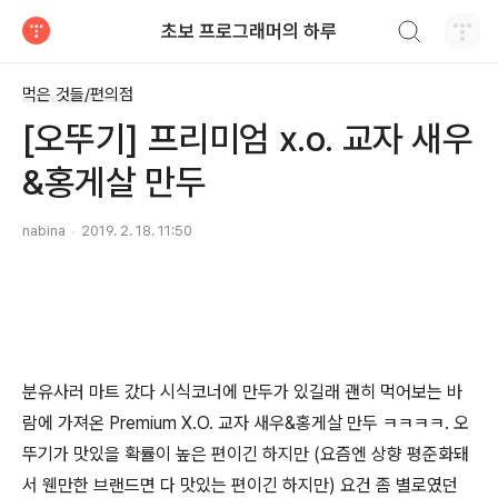
검색하기
초보 프로그래머의 하루
티스토리
먹은 것들/편의점
[오뚜기] 프리미엄 x.o. 교자 새우
&홍게살 만두
nabina
2019. 2. 18. 11:50
분유사러 마트 갔다 시식코너에 만두가 있길래 괜히 먹어보는 바
람에 가져온 Premium X.O. 교자 새우&홍게살 만두 ㅋㅋㅋㅋ. 오
뚜기가 맛있을 확률이 높은 편이긴 하지만 (요즘엔 상향 평준화돼
서 웬만한 브랜드면 다 맛있는 편이긴 하지만) 요건 좀 별로였던