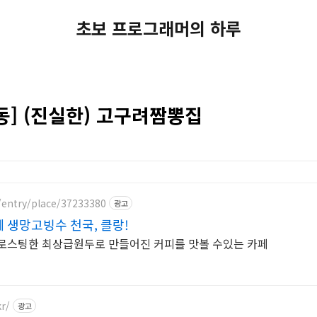
초보 프로그래머의 하루
] (진실한) 고구려짬뽕집
/entry/place/37233380
광고
생망고빙수 천국, 클랑!
 로스팅한 최상급원두로 만들어진 커피를 맛볼 수있는 카페
kr/
광고