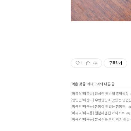
1
구독하기
'
먹은 것들
' 카테고리의 다른 글
[마곡역/마곡동] 점심엔 백반집 홍박식당
[영인면/아산리] 우렁쌈밥이 맛있는 영인
[마곡역/마곡동] 짬뽕이 맛있는 짬뽕관!
(0
[마곡역/마곡동] 일본라멘집 카이조쿠
(0)
[마곡역/마곡동] 쌀국수를 혼자 먹기 좋은