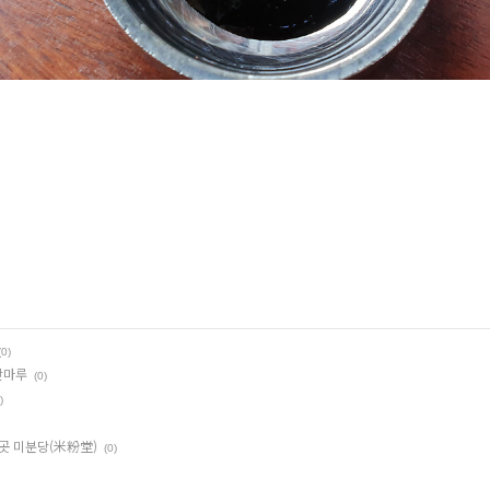
(0)
산마루
(0)
)
 곳 미분당(米粉堂)
(0)