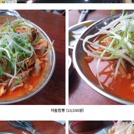
차돌짬뽕 (10,500원)