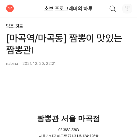
검색하기
초보 프로그래머의 하루
티스토리
먹은 것들
[마곡역/마곡동] 짬뽕이 맛있는
짬뽕관!
nabina
2021. 12. 20. 22:21