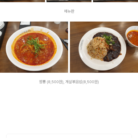
메뉴판
짬뽕 (8,500원), 게살볶음밥(8,500원)