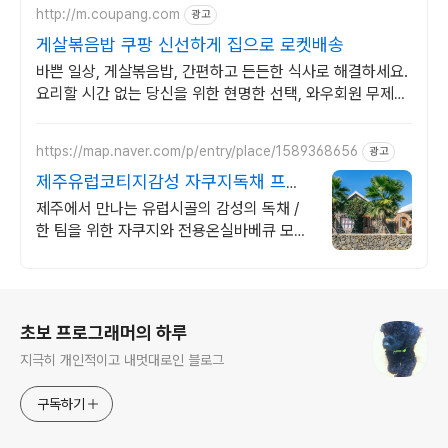
http://m.coupang.com
광고
게살볶음밥 쿠팡 신선하게 집으로 로켓배송
바쁜 일상, 게살볶음밥, 간편하고 든든한 식사로 해결하세요.
요리할 시간 없는 당신을 위한 현명한 선택, 와우회원 무제한
무료배송.
https://map.naver.com/p/entry/place/1589368656
광고
제주유럽코티지감성 자쿠지독채 프라
이빗 제주여행, 유럽감성
제주에서 만나는 유럽시골의 감성의 독채 /
한 팀을 위한 자쿠지와 전용온실바베큐 모두
다른 다양한 유럽 감성의 제주독채에서 즐기
는 프라이빗 자쿠지와 전용온실바베큐
로그 정보
초보 프로그래머의 하루
지극히 개인적이고 내멋대로인 블로그
구독하기