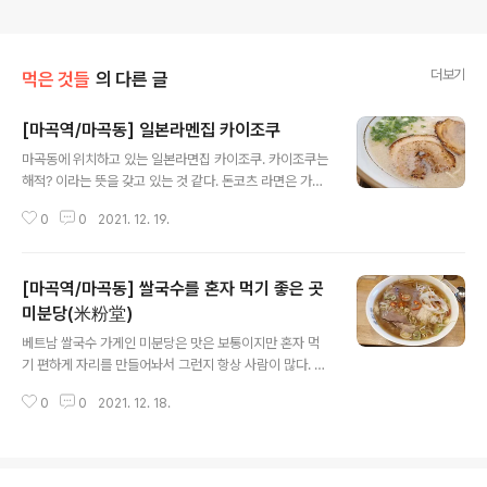
더보기
먹은 것들
의 다른 글
[마곡역/마곡동] 일본라멘집 카이조쿠
글 내용
마곡동에 위치하고 있는 일본라면집 카이조쿠. 카이조쿠는
해적? 이라는 뜻을 갖고 있는 것 같다. 돈코츠 라면은 가격
도 저렴한데 맛도 있어 베스트셀러일 듯!
0
0
2021. 12. 19.
[마곡역/마곡동] 쌀국수를 혼자 먹기 좋은 곳
미분당(米粉堂)
글 내용
베트남 쌀국수 가게인 미분당은 맛은 보통이지만 혼자 먹
기 편하게 자리를 만들어놔서 그런지 항상 사람이 많다. 이
지점은 점심에 먹으려면 11시 30분 전에 가서 먹거나 2시
0
0
2021. 12. 18.
지나서 가야 기다리지 않고 바로 들어갈 수 있는 것 같다. 2
시 반쯤부터는 이미 마감을 하고 있어서 주문을 안 받는 것
같다. 여담이지만 가게 이름은 중국말이고 파는 음식은 베
트남 음식이고 인테리어는 일본식인 게 좀 특이하다.