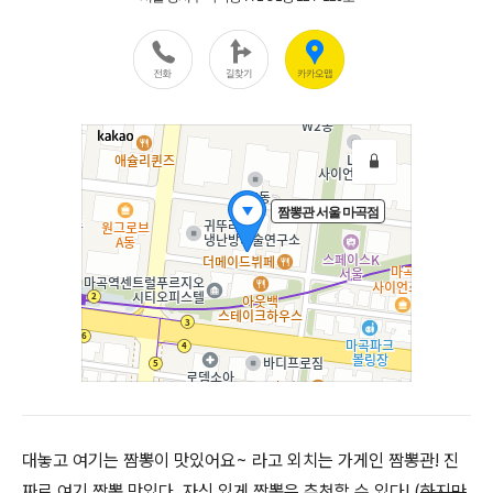
대놓고 여기는 짬뽕이 맛있어요~ 라고 외치는 가게인 짬뽕관! 진
짜로 여기 짬뽕 맛있다. 자신 있게 짬뽕은 추천할 수 있다! (
하지만