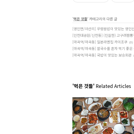
'
먹은 것들
' 카테고리의 다른 글
[영인면/아산리] 우렁쌈밥이 맛있는 영인
[인천대공원/신천동] (진실한) 고구려짬뽕
[마곡역/마곡동] 일본라멘집 카이조쿠
(0)
[마곡역/마곡동] 쌀국수를 혼자 먹기 좋은
[마곡역/마곡동] 국밥이 맛있는 보승회관
'먹은 것들'
Related Articles