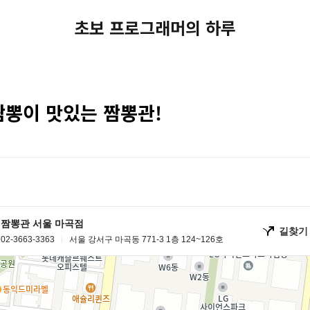
초보 프로그래머의 하루
짬뽕이 맛있는 짬뽕관!