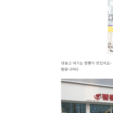
대놓고 여기는 짬뽕이 맛있어요~ 라
밥은 그닥;)