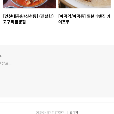
[인천대공원/신천동] (진실한)
[마곡역/마곡동] 일본라멘집 카
고구려짬뽕집
이조쿠
루
인 블로그
DESIGN BY
TISTORY
관리자