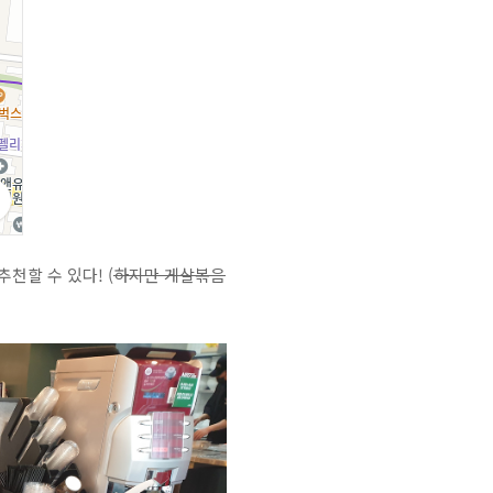
천할 수 있다! (
하지만 게살볶음