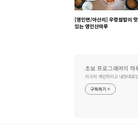
[영인면/아산리] 우렁쌈밥이 맛
있는 영인산마루
초보 프로그래머의 하
지극히 개인적이고 내멋대로
구독하기