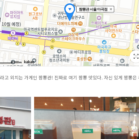
고 외치는 가게인 짬뽕관! 진짜로 여기 짬뽕 맛있다. 자신 있게 짬뽕은 추