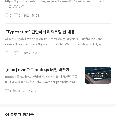
https://github.com/angular/angular/issues/18672#issuecomment
-424751374
0
0
2021. 5. 28.
[Typescript] 간단하게 리팩토링 한 내용
글 내용
처음엔 단순하게 string을 enum으로 변경하는 함수로 개발했었다. private
convertTriggerFromDb( webhookInfo: WebhookEntity ) { if( !_.isE
mpty( webhookInfo.triggerStr ) ) { return trigger = webhookInfo.t
0
0
2019. 7. 4.
riggerStr.split( ',' ).map( v => IncomingTriggerType[ v ] ); } return u
ndefined; } 그러다 타입이 늘어나 이렇게 되어버렸다. private convertTri
ggerFromDb( webhookInfo: WebhookEntity ) { if( !_.isEmpty( web
[mac] nvm으로 node.js 버전 바꾸기
hookInfo.triggerStr ) ) { if( webhoo..
글 내용
node.js를 설치하고 개발하거나 테스트할 때 필연적으로
버전 매니저를 설치하게 된다. Javascript 언어는 계속 업
데이트 되고 있기 때문에 최신 문법 (가령 flat()) 등을 쓰려
1
0
2019. 6. 29.
면 node.js의 버전을 계속 업데이트 해줘야 하기 때문이
다. 여하튼 nvm을 사용하면 되는데 설치 방법은 https://
github.com/nvm-sh/nvm을 참고 하고 설정된 버전은
아래와 같이 바꾸면 된다. (설정 방법도 저 URL에 나와 있
지만..;) nvm use 12.5.0 그런데 이렇게만 바꿔서 사용하
이 블로그 인기글