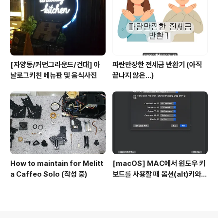
[자양동/커먼그라운드/건대] 아
파란만장한 전세금 반환기 (아직
날로그키친 메뉴판 및 음식사진
끝나지 않은...)
How to maintain for Melitt
[macOS] MAC에서 윈도우 키
a Caffeo Solo (작성 중)
보드를 사용할 때 옵션(alt)키와
커맨트키를 바꾸는 방법