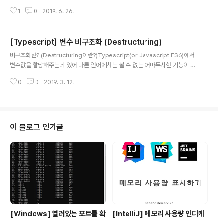
엔 for-of가 일반적이겠지만) for 문은 i를 length만큼 증
1
0
2019. 6. 26.
가 시켜서 해당 배열 탐색을 하는데 배열의 위치값을 넣어
서 사용해야 하는 귀찮은 점이 있다. 그래서 요즘엔 보통 fo
r-of를 사용하는데 이게 또 가끔 해당 index 값을 가져올
[Typescript] 변수 비구조화 (Destructuring)
수가 없는 문제가 있다. 그럴 때는 이렇게 사용하면 된다.
글 내용
이런 편한 방법이? 성능상의 문제도 딱히 없는 것 같고 자
비구조화란? (Destructuring이란?)Typescript(or Javascript ES6)에서
동으로 변수에 할당하는 기능도 사용할 수 있어 편리한 것
변수값을 할당해주는데 있어 다른 언어에서는 볼 수 없는 어마무시한 기능이 있
같다. 추가. jsben(http://jsben.ch/gi3xg)을 이용해서
는데 바로 비구조화 할당이다. 이게 뭐냐면 변수에 값을 할당을 하면서 구조화
퍼포먼스를 비교해봤는데 확실히 느리긴 느리다ㅜㅜ 웬만
0
0
2019. 3. 12.
되어 있는(Object, Array 등)을 즉각 분리 시켜 변수에 할당해주는 기능이다.
하면 일반for를 사용하고 간단하고 짧게..
이게 처음 접하는 분들은 무슨 말인지 감이 안 올텐데 예제를 보면 쉽게 알 수 있
다.1. Array Destructuringconst [a, b] = [10, 20];이게 뭘까? 보통 언어에
서는 저런 문법 자체가 없기 때문에 처음 보면 그냥 작성자의 오타나 일부러 에
러를 만들어낸 것 같아 보이는 코드인데 실제로 Javascript나 Typescript에
이 블로그 인기글
서 동작하는 코드이..
[Windows] 열려있는 포트를 확
[IntelliJ] 메모리 사용량 인디케