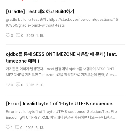
[Gradle] Test 제외하고 Build하기
글 내용
gradle build -x test 출처 : https://stackoverflow.com/questions/45
97850/gradle-build-without-tests
0
0
2018. 1. 15.
ojdbc를 통해 SESSIONTIMEZONE 사용할 때 문제( feat.
timezone 에러 )
글 내용
거지같은 에러가 발생했다. Local 환경에서 ojdbc를 사용하여 SESSIONTI
MEZONE을 가져오면 Timezone값을 정상적으로 가져오는데 반해, Server
환경에서 SESSIONTIMEZONE을 가져오면 +9가 아닌 0값을 가져오는 문제
0
0
2015. 5. 11.
가 발생했다. 결론부터 얘기하자면, 사용하는 ojdbc14.jar 파일의 버전이 달랐
던 것. 서버 환경에서는 9.0.2.0.0 버전의 ojdbc14.jar 파일이 설치되어 사용
되었고 로컬 환경에서는 10.2.0.5.0 버전을 사용 중에 있었다. SESSIONTIM
[Error] Invalid byte 1 of 1-byte UTF-8 sequence.
EZONE 함수를 사용하려면 9.x 버전 말고 10.x대 이상의 버전을 사용해야 할
글 내용
것이다.어떤 식으로 문제가 발생하냐면.. 다음과 같은 코드를 9.x대의 ojdbc를
Error:Invalid byte 1 of 1-byte UTF-8 sequence. Solution:Text File
사용할 때, 10.x대의 ojdb..
Encoding이 UTF-8인 XML 파일에서 한글을 사용하면 나오는 문제.한글을
지우던지 Validation 체크를 없애면 됨. 아니면 확실하진 않지만 EUC-KR으로
1
0
2015. 3. 13.
변경하면 될 듯.