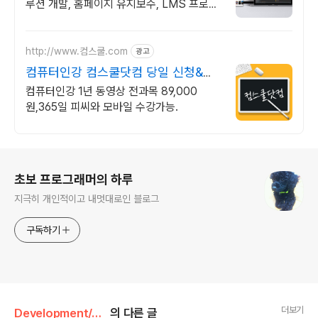
루션 개발, 홈페이지 유지보수, LMS 프로그
램 제작관련 무료 상담 및 컨설팅 가능!!
http://www.컴스쿨.com
광고
컴퓨터인강 컴스쿨닷컴 당일 신청&결
제시 기프티콘!
컴퓨터인강 1년 동영상 전과목 89,000
원,365일 피씨와 모바일 수강가능.
로그 정보
초보 프로그래머의 하루
지극히 개인적이고 내멋대로인 블로그
구독하기
더보기
Development/Java
의 다른 글