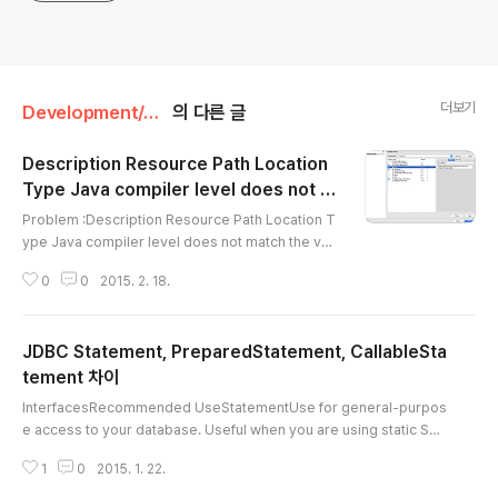
더보기
Development/Java
의 다른 글
Description Resource Path Location
Type Java compiler level does not m
글 내용
atch the version of the installed Java
Problem :Description Resource Path Location T
project facet.
ype Java compiler level does not match the ver
sion of the installed Java project facet. ProjectN
0
0
2015. 2. 18.
ame Unknown Faceted Project Problem (Java V
ersion Mismatch) Solution :Eclipse에서 종종 볼 수
있는 에러 중 하나. Eclipse에서 보통 Java Compiler
JDBC Statement, PreparedStatement, CallableSta
옵션을 바꾸고 Project Facets에서 Java Version을 안
바꿔서 에러가 발생한다. 바꿔준 Java Compiler 버전과
tement 차이
글 내용
Project Facets에 있는 Java 버전을 맞춰주면 에러가
InterfacesRecommended UseStatementUse for general-purpos
없어질 것이다.
e access to your database. Useful when you are using static SQL
statements at runtime. The Statement interface cannot accept pa
1
0
2015. 1. 22.
rameters.PreparedStatementUse when you plan to use the SQL
statements many times. The PreparedStatement interface acce