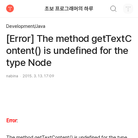
검색하기
초보 프로그래머의 하루
티스토리
Development/Java
[Error] The method getTextC
ontent() is undefined for the
type Node
nabina
2015. 3. 13. 17:09
Error
:
The method getTextContent() is undefined for the type