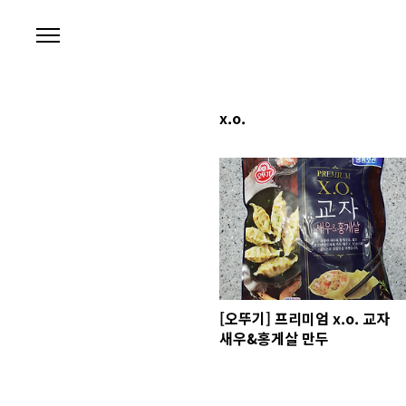
본문 바로가기
x.o.
[오뚜기] 프리미엄 x.o. 교자
새우&홍게살 만두