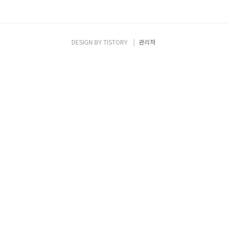
DESIGN BY
TISTORY
관리자