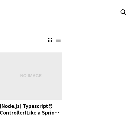
[Node.js] Typescript용
Controller(Like a Spring
MVC) 3가지