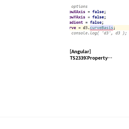
[Angular]
TS2339:Property
'curveBasis' does not
exist on type 'typeof d3'.