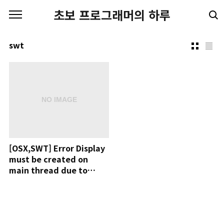
본문 바로가기
초보 프로그래머의 하루
swt
[OSX,SWT] Error Display
must be created on
main thread due to
Cocoa restrictions.