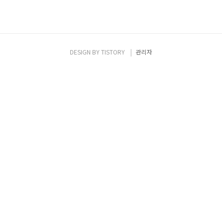
DESIGN BY
TISTORY
관리자