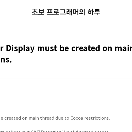
초보 프로그래머의 하루
r Display must be created on mai
ons.
 created on main thread due to Cocoa restrictions.
rg.eclipse.swt.SWTException
: Invalid thread access