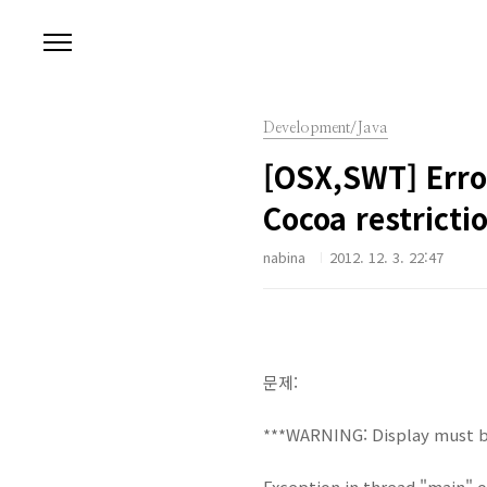
본문 바로가기
Development/Java
[OSX,SWT] Erro
Cocoa restricti
nabina
2012. 12. 3. 22:47
문제:
***WARNING: Display must be
Exception in thread "main"
o