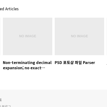
ed Articles
Non-terminating decimal
PSD 포토샵 파일 Parser
expansion; no exact
representable decimal
result.
루
인 블로그