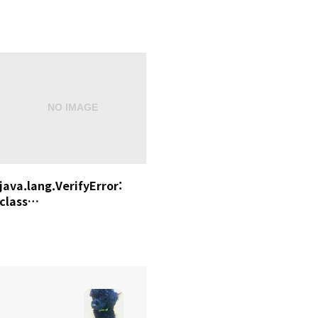
java.lang.VerifyError:
class
net.sf.cglib.core.DebuggingClassWriter