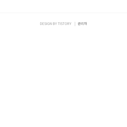
DESIGN BY
TISTORY
관리자