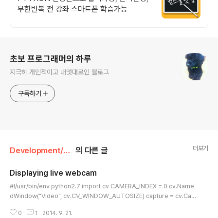
무한반복 전 강좌 스마트폰 학습가능
로그 정보
초보 프로그래머의 하루
지극히 개인적이고 내멋대로인 블로그
구독하기
더보기
Development/Python
의 다른 글
Displaying live webcam
글 내용
#!/usr/bin/env python2.7 import cv CAMERA_INDEX = 0 cv.Name
dWindow("Video", cv.CV_WINDOW_AUTOSIZE) capture = cv.Cap
tureFromCAM(CAMERA_INDEX) while True: frame = cv.QueryFra
0
1
2014. 9. 21.
me(capture) cv.ShowImage("w1", frame) 출처: http://calebmadriga