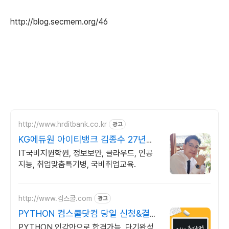
http://blog.secmem.org/46
http://www.hrditbank.co.kr
광고
KG에듀원 아이티뱅크 김종수 27년경
력전문가 IT취업상담
IT국비지원학원, 정보보안, 클라우드, 인공
지능, 취업맞춤특기병, 국비취업교육.
http://www.컴스쿨.com
광고
PYTHON 컴스쿨닷컴 당일 신청&결제
시 기프티콘!
PYTHON 인강만으로 합격가능, 단기완성,