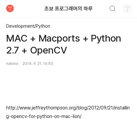
검색하기
초보 프로그래머의 하루
티스토리
Development/Python
MAC + Macports + Python
2.7 + OpenCV
nabina
2014. 9. 21. 16:50
http://www.jeffreythompson.org/blog/2012/09/21/installin
g-opencv-for-python-on-mac-lion/