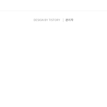
DESIGN BY
TISTORY
관리자