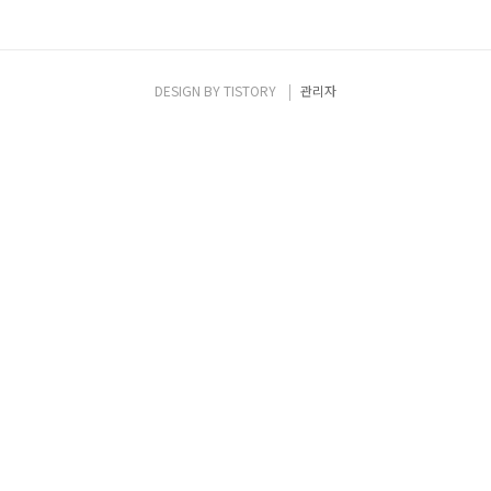
DESIGN BY
TISTORY
관리자