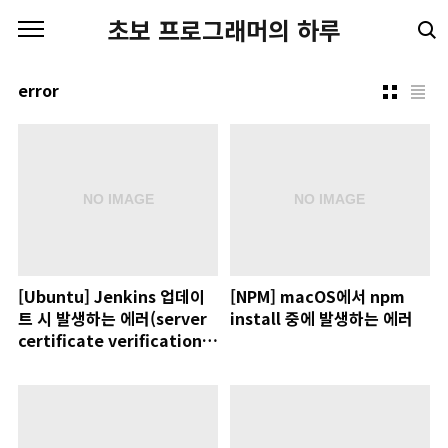
본문 바로가기
초보 프로그래머의 하루
error
[Ubuntu] Jenkins 업데이
[NPM] macOS에서 npm
트 시 발생하는 에러(server
install 중에 발생하는 에러
certificate verification
failed. CAfile:
/etc/ssl/certs/ca-
certificates.crt CRLfile:
none) 해결 방법