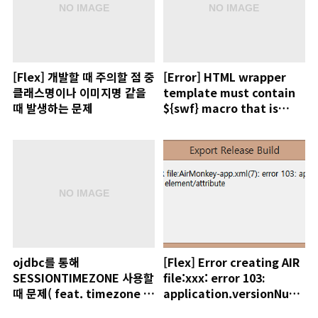
[Flex] 개발할 때 주의할 점 중
[Error] HTML wrapper
클래스명이나 이미지명 같을
template must contain
때 발생하는 문제
${swf} macro that is
substituted at compile
time
ojdbc를 통해
[Flex] Error creating AIR
SESSIONTIMEZONE 사용할
file:xxx: error 103:
때 문제( feat. timezone 에
application.versionNumbe
러 )
is an unexpected