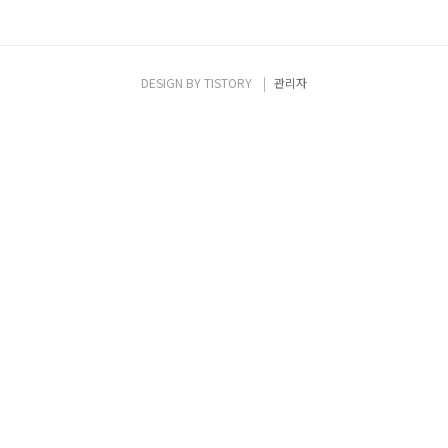
DESIGN BY
TISTORY
관리자