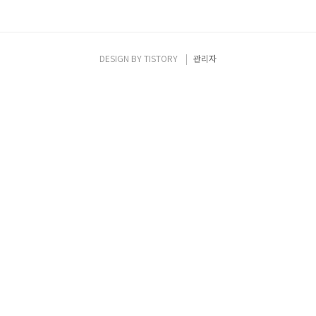
DESIGN BY
TISTORY
관리자