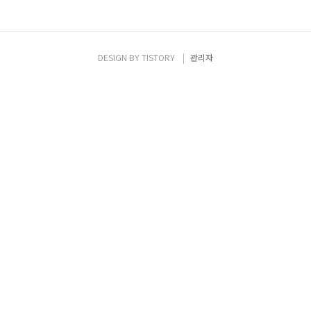
DESIGN BY
TISTORY
관리자