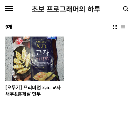
본문 바로가기
초보 프로그래머의 하루
9개
[오뚜기] 프리미엄 x.o. 교자
새우&홍게살 만두