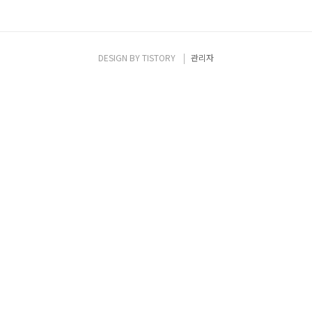
DESIGN BY
TISTORY
관리자