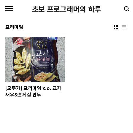
본문 바로가기
초보 프로그래머의 하루
프리미엄
[오뚜기] 프리미엄 x.o. 교자
새우&홍게살 만두