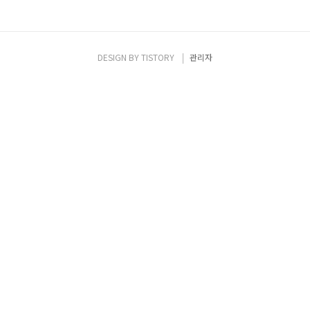
DESIGN BY
TISTORY
관리자