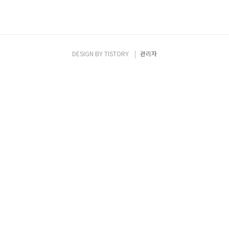
DESIGN BY
TISTORY
관리자