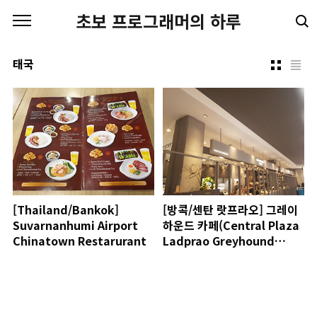
본문 바로가기
초보 프로그래머의 하루
태국
[Thailand/Bankok]
[방콕/센탄 랏프라오] 그레이
Suvarnanhumi Airport
하운드 카페(Central Plaza
Chinatown Restarurant
Ladprao Greyhound
Cafe)