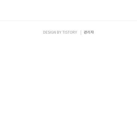
DESIGN BY
TISTORY
관리자