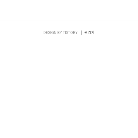
DESIGN BY
TISTORY
관리자