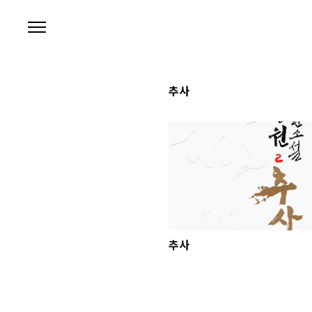
본문 바로가기
추사
추사